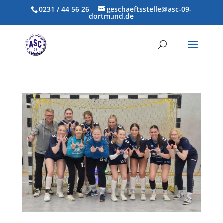
0231 / 44 56 26
geschaeftsstelle@asc-09-
dortmund.de