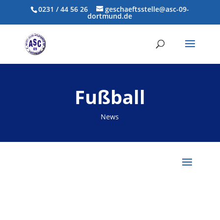
0231 / 44 56 26
geschaeftsstelle@asc-09-
dortmund.de
Fußball
News