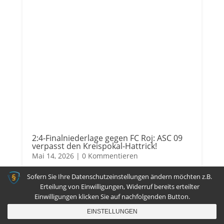
2:4-Finalniederlage gegen FC Roj: ASC 09
verpasst den Kreispokal-Hattrick!
Mai 14, 2026
| 0 Kommentieren
Es war die fünfte Finalteilnahme in Folge für
Sofern Sie Ihre Datenschutzeinstellungen ändern möchten z.B.
den ASC 09 - der vierte Kreispokalsieg seit 2022
Erteilung von Einwilligungen, Widerruf bereits erteilter
und der dritte in Folge aber wurde es nicht.
Einwilligungen klicken Sie auf nachfolgenden Button.
Gegen den künftigen Westfalenligisten FC Roj
EINSTELLUNGEN
mussten sich die Aplerbecker an Christi