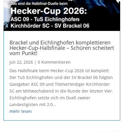
Brackel und Eichlinghofen komplettieren
Hecker-Cup-Halbfinale – Schüren scheitert
vom Punkt!
Juli 22, 2026
| 0 Kommentieren
Das Halbfinale beim Hecker-Cup 2026 ist komplett:
Der TuS Eichlinghofen und der SV Brackel 06 folgten
Gastgeber ASC 09 und Titelverteidiger Kirchhörder
SC am Mittwochabend in die Runde der letzten Vier.
Eichlinghofen setzte sich im Duell zweier
Landesligisten mit 2:0...
mehr lesen