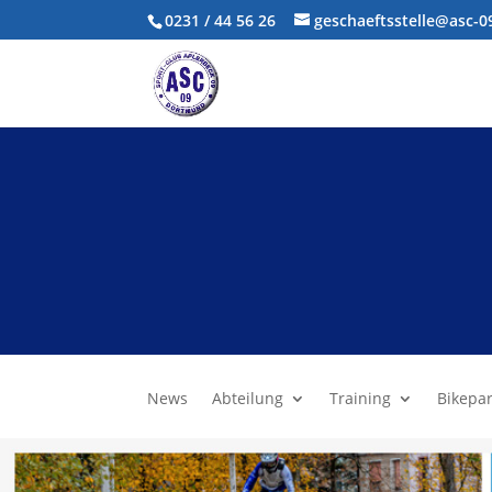
0231 / 44 56 26
geschaeftsstelle@asc-
News
Abteilung
Training
Bikepa