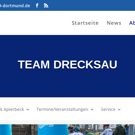
09-dortmund.de
Startseite
News
A
TEAM DRECKSAU
rk Aplerbeck
Termine/Veranstaltungen
Service