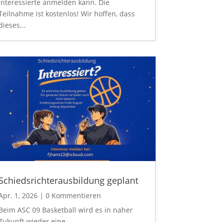
Interessierte anmelden kann. Die
Teilnahme ist kostenlos! Wir hoffen, dass
dieses...
Schiedsrichterausbildung geplant
Apr. 1, 2026
| 0 Kommentieren
Beim ASC 09 Basketball wird es in naher
Zukunft wieder eine