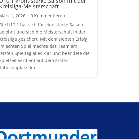
U10.1 krönt starke Saison mit der
Kreisliga-Meisterschaft
März 1, 2026
| 0 Kommentieren
Die U10.1 hat sich für eine starke Saison
belohnt und sich die Meisterschaft in der
Kreisliga gesichert. Mit dem siebten Erfolg
im achten Spiel machte das Team am
letzten Spieltag alles klar und beendete die
Spielzeit verdient auf dem ersten
Tabellenplatz. Im...