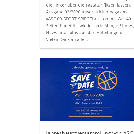
die Finger über die Tastatur flitzen lassen.
Ausgabe 02/2026 unseres Klubmagazins
»ASC 09-SPORT-SPIEGEL« ist online. Auf 40
Seiten findet ihr wieder jede Menge Stories
News und Fotos aus den Abteilungen.
Vielen Dank an alle...
Jahreshauptversammlung von ASC