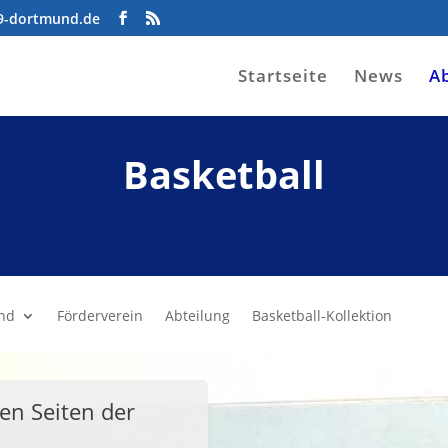
09-dortmund.de
Startseite
News
A
Basketball
nd
Förderverein
Abteilung
Basketball-Kollektion
en Seiten der