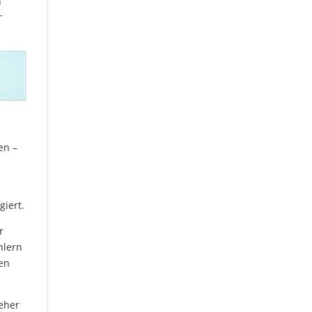
n
r
.
en –
giert.
r
hlern
ten
eher