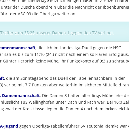
dass Verl die Niederlage letztlich einigermaßen in Grenzen halte
t unter der Dusche obendrein über die Nachricht der Ibbenbürene
führt der ASC 09 die Oberliga weiter an.
 Treffer zum 35:25 unserer Damen 1 gegen den TV Verl bei.
 Damenmannschaft
, die sich im Landesliga-Duell gegen die HSG
r sah es bis zum 11:10 (24.) nicht nach einem so klaren Erfolg aus
er Günter Herbrich keine Mühe, ihr Punktekonto auf 9:3 zu schraub
ft
, die am Sonntagabend das Duell der Tabellennachbarn in der
3) verlor, mit 7:7 Punkten aber weiterhin im sicheren Mittelfeld ran
. Damenmannschaft
. Die Damen 3 hatten allerdings Mühe, ehe de
chlusslicht TuS Wellinghofen unter Dach und Fach war. Bei 10:0 Zä
ang zwei der Kreisklasse liegen die Damen 4 nach dem locker-leich
 A-Jugend
gegen Oberliga-Tabellenführer SV Teutonia Riemke war 