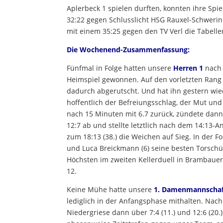
Aplerbeck 1 spielen durften, konnten ihre Sp
32:22 gegen Schlusslicht HSG Rauxel-Schweri
mit einem 35:25 gegen den TV Verl die Tabelle
Die Wochenend-Zusammenfassung:
Fünfmal in Folge hatten unsere
Herren 1
nach 
Heimspiel gewonnen. Auf den vorletzten Rang
dadurch abgerutscht. Und hat ihn gestern wied
hoffentlich der Befreiungsschlag, der Mut und
nach 15 Minuten mit 6.7 zurück, zündete dann 
12:7 ab und stellte letztlich nach dem 14:13-
zum 18:13 (38.) die Weichen auf Sieg. In der F
und Luca Breickmann (6) seine besten Torsch
Höchsten im zweiten Kellerduell in Brambauer
12.
Keine Mühe hatte unsere
1. Damenmannscha
lediglich in der Anfangsphase mithalten. Nach
Niedergriese dann über 7:4 (11.) und 12:6 (20