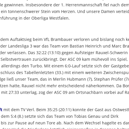
iele gewinnen. Insbesondere der 1. Herrenmannschaft fiel nach de
n ein tonnenschwerer Stein vom Herzen. Und unsere Damen vertei
nführung in der Oberliga Westfalen.
dem Auftaktsieg beim VfL Brambauer verloren und bislang noch k
 der Landesliga 3 war das Team von Bastian Heinrich und Marc Br
er verlassen. Das 32:22 (13:10) gegen Aufsteiger Rauxel-Schwerin
 Selbstvertrauen zurückbringt. Der ASC 09 kam mühevoll ins Spiel, 
allerdings den Turbo. Mit einem 6:0-Lauf setzte sich der Gastgebe
Anschluss des Tabellenletzten (33.) mit einem weiteren Zwischenspu
olge ließ unser Team, das in Merlin Hubmann (7), Stephan Prüfer (7/
ützen hatte, Rauxel nicht mehr entscheidend näherkommen. Da Bo
 mit 27:33 unterlag, zog der ASC 09 am Ortsnachbarn vorbei auf R
ft
mit dem TV Verl. Beim 35:25 (20:11) konnte der Gast aus Ostwest
 dem 5:4 (8.) setzte sich das Team von Tobias Genau und Dirk
.) bis zur Pause auf neun Tore ab. Nach dem Wechsel hagelte es d