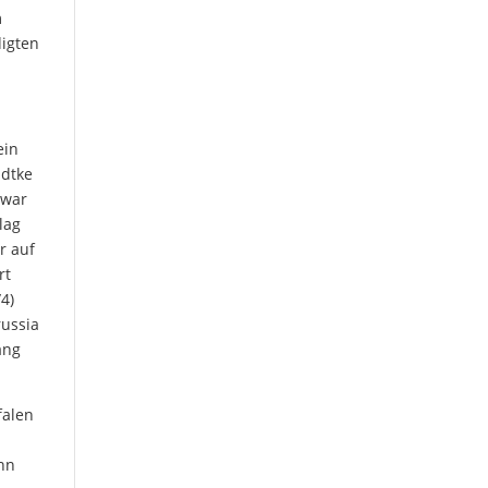
m
digten
ein
adtke
 war
lag
r auf
rt
4)
russia
ang
falen
ann