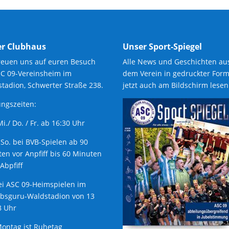
r Clubhaus
Unser Sport-Spiegel
reuen uns auf euren Besuch
Alle News und Geschichten au
SC 09-Vereinsheim im
dem Verein in gedruckter Form
tadion, Schwerter Straße 238.
jetzt auch am Bildschirm lesen
ngszeiten:
 Mi./ Do. / Fr. ab 16:30 Uhr
 So. bei BVB-Spielen ab 90
en vor Anpfiff bis 60 Minuten
Abpfiff
ei ASC 09-Heimspielen im
ubsguru-Waldstadion von 13
8 Uhr
ontag ist Ruhetag