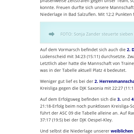
phasenweise Zeitstrafen gegen unser Team, so 
konnte. Freuen durfte sich unsere Mannschaf
Niederlage in Bad Salzuflen. Mit 12:2 Punkten 
FOTO: Sonja Zander steuerte sieben
Auf dem Vormarsch befindet sich auch die
2.
Lüdenscheid mit 34:23 (15:11) durchsetzte. Zwa
Letztlich aber hatte die Mannschaft von Train
was in der Tabelle aktuell Platz 4 bedeutet.
Weniger gut lief es bei der
2. Herrenmannscha
Kreisliga gegen die DJK Saxonia mit 22:27 (11:1
Auf dem Erfolgsweg befinden sich die
3.
und
4
21:18-Erfolg beim noch punktlosen Kreisliga-S
führt der ASC 09 die Tabelle alleine an. Auf R
37:17 (19:5) bei der DJK Oespel-Kley.
Und selbst die Niederlage unserer
weiblichen