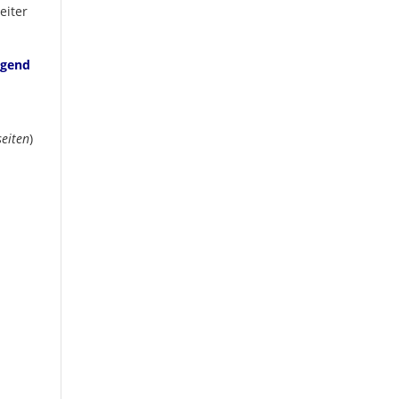
eiter
ugend
seiten
)