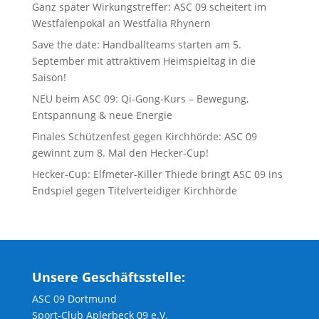
Ganz später Wirkungstreffer: ASC 09 scheitert im
Westfalenpokal an Westfalia Rhynern
Save the date: Handballteams starten am 5.
September mit attraktivem Heimspieltag in die
Saison!
NEU beim ASC 09: Qi-Gong-Kurs – Bewegung,
Entspannung & neue Energie
Finales Schützenfest gegen Kirchhörde: ASC 09
gewinnt zum 8. Mal den Hecker-Cup!
Hecker-Cup: Elfmeter-Killer Thiede bringt ASC 09 ins
Endspiel gegen Titelverteidiger Kirchhörde
Unsere Geschäftsstelle:
ASC 09 Dortmund
Sport-Club Aplerbeck 09 e.V.