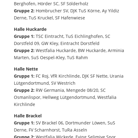
Berghofen, Hörder SC, SF Sölderholz
Gruppe 2:
Hombrucher SV, DJK TuS Körne, Ay Yildiz
Derne, TuS Kruckel, SF Hafenwiese
Halle Huckarde
Gruppe 1:
TSC Eintracht, TuS Eichlinghofen, SC
Dorstfeld 09, GW Kley, Eintracht Dorstfeld
Gruppe 2:
Westfalia Huckarde, BW Huckarde, Arminia
Marten, SuS Oespel-Kley, TuS Rahm
Halle Nette
Gruppe 1:
FC Roj, VfR Kirchlinde, DJK SF Nette, Urania
Lütgendortmund, SV Westrich
Gruppe 2:
RW Germania, Mengede 08/20, SC
Osmanlispor, Hellweg Lütgendortmund, Westfalia
Kirchlinde
Halle Brackel
Gruppe 1:
SV Brackel 06, Dortmunder Löwen, SuS
Derne, FV Scharnhorst, TuRa Asseln
Gruppe 2:
Westfalia Wickede, Eving Selimiye Spor,