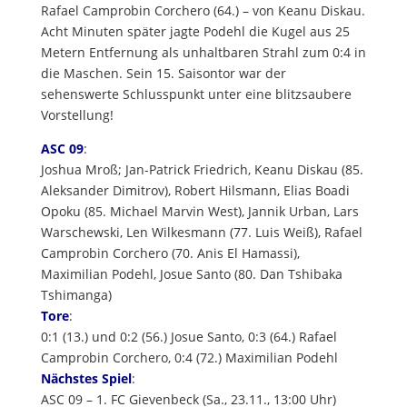
Rafael Camprobin Corchero (64.) – von Keanu Diskau.
Acht Minuten später jagte Podehl die Kugel aus 25
Metern Entfernung als unhaltbaren Strahl zum 0:4 in
die Maschen. Sein 15. Saisontor war der
sehenswerte Schlusspunkt unter eine blitzsaubere
Vorstellung!
ASC 09
:
Joshua Mroß; Jan-Patrick Friedrich, Keanu Diskau (85.
Aleksander Dimitrov), Robert Hilsmann, Elias Boadi
Opoku (85. Michael Marvin West), Jannik Urban, Lars
Warschewski, Len Wilkesmann (77. Luis Weiß), Rafael
Camprobin Corchero (70. Anis El Hamassi),
Maximilian Podehl, Josue Santo (80. Dan Tshibaka
Tshimanga)
Tore
:
0:1 (13.) und 0:2 (56.) Josue Santo, 0:3 (64.) Rafael
Camprobin Corchero, 0:4 (72.) Maximilian Podehl
Nächstes Spiel
:
ASC 09 – 1. FC Gievenbeck (Sa., 23.11., 13:00 Uhr)