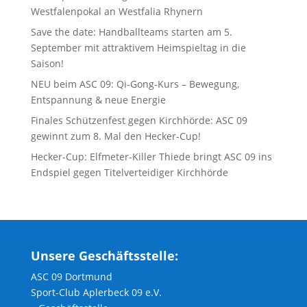
Westfalenpokal an Westfalia Rhynern
Save the date: Handballteams starten am 5.
September mit attraktivem Heimspieltag in die
Saison!
NEU beim ASC 09: Qi-Gong-Kurs – Bewegung,
Entspannung & neue Energie
Finales Schützenfest gegen Kirchhörde: ASC 09
gewinnt zum 8. Mal den Hecker-Cup!
Hecker-Cup: Elfmeter-Killer Thiede bringt ASC 09 ins
Endspiel gegen Titelverteidiger Kirchhörde
Unsere Geschäftsstelle:
ASC 09 Dortmund
Sport-Club Aplerbeck 09 e.V.