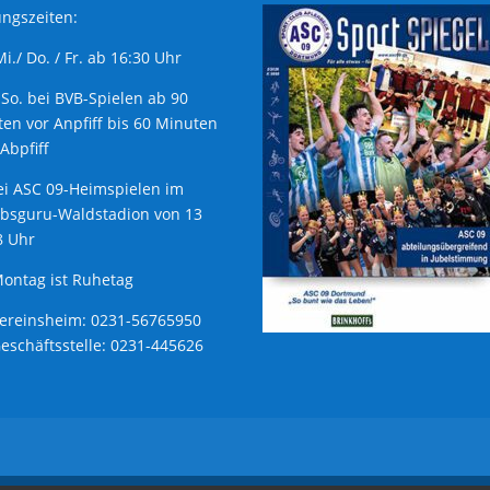
ngszeiten:
 Mi./ Do. / Fr. ab 16:30 Uhr
 So. bei BVB-Spielen ab 90
en vor Anpfiff bis 60 Minuten
Abpfiff
ei ASC 09-Heimspielen im
ubsguru-Waldstadion von 13
8 Uhr
ontag ist Ruhetag
Vereinsheim: 0231-56765950
Geschäftsstelle: 0231-445626