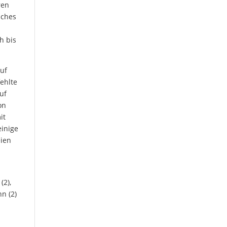
ren
iches
h bis
auf
fehlte
uf
on
it
einige
eien
(2),
nn (2)