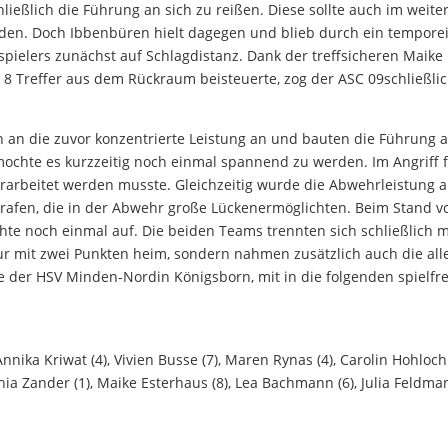
ließlich die Führung an sich zu reißen. Diese sollte auch im weite
rden. Doch Ibbenbüren hielt dagegen und blieb durch ein tempore
dspielers zunächst auf Schlagdistanz. Dank der treffsicheren Maike
 8 Treffer aus dem Rückraum beisteuerte, zog der ASC 09schließlic
an die zuvor konzentrierte Leistung an und bauten die Führung 
rmochte es kurzzeitig noch einmal spannend zu werden. Im Angriff 
 erarbeitet werden musste. Gleichzeitig wurde die Abwehrleistung a
tstrafen, die in der Abwehr große Lückenermöglichten. Beim Stand v
ehte noch einmal auf. Die beiden Teams trennten sich schließlich m
r mit zwei Punkten heim, sondern nahmen zusätzlich auch die all
e der HSV Minden-Nordin Königsborn, mit in die folgenden spielfr
ika Kriwat (4), Vivien Busse (7), Maren Rynas (4), Carolin Hohloch 
onia Zander (1), Maike Esterhaus (8), Lea Bachmann (6), Julia Feldma