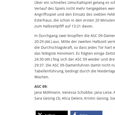
Über ein schnelles Umschaltspiel gelang es sch
Verlauf des Spiels nicht mehr hergegeben we
Angriffsspiel und den Einsatz des siebten Fel
Esterhaus, die schon in den ersten 20 Minuten
zum Halbzeitpfiff auf 13:21 davon.
In Durchgang zwei knüpften die ASC 09-Damen 
20:29 (44.) aus. Mitte der zweiten Halbzeit ve
die Durchschlagskraft, so dass jedes Tor hart
das Nötigste minimiert. Es folgten einige Zei
24:30 (49.) fing sich der ASC 09 wieder und dr
29:37. Die ASC 09-Damenfuhren damit nicht nu
Tabellenführung, bedingt durch die Niederlag
Wochen.
ASC 09:
Jana Möllmann, Vanessa Schübbe; Jana Liese, Ann
Sara Gesing (3), Alica Delere, Kristin Gesing, S