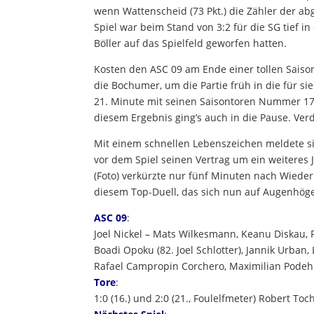
wenn Wattenscheid (73 Pkt.) die Zähler der 
Spiel war beim Stand von 3:2 für die SG tief 
Böller auf das Spielfeld geworfen hatten.
Kosten den ASC 09 am Ende einer tollen Sais
die Bochumer, um die Partie früh in die für si
21. Minute mit seinen Saisontoren Nummer 17 u
diesem Ergebnis ging’s auch in die Pause. Verd
Mit einem schnellen Lebenszeichen meldete si
vor dem Spiel seinen Vertrag um ein weiteres J
(Foto) verkürzte nur fünf Minuten nach Wiede
diesem Top-Duell, das sich nun auf Augenhöge 
ASC 09
:
Joel Nickel – Mats Wilkesmann, Keanu Diskau, 
Boadi Opoku (82. Joel Schlotter), Jannik Urban
Rafael Campropin Corchero, Maximilian Podeh
Tore
:
1:0 (16.) und 2:0 (21., Foulelfmeter) Robert To