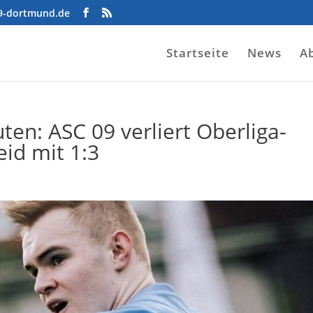
09-dortmund.de
Startseite
News
A
en: ASC 09 verliert Oberliga-
id mit 1:3