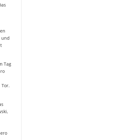
Das
ten
. und
t
am Tag
ero
 Tor.
as
ski,
hero