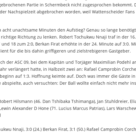
abgebrochenen Partie in Schermbeck nicht zugesprochen bekommt. 
in der Nachspielzeit abgebrochen worden, weil Wattenscheider Fans
on acht unachtsame Minuten den Aufstieg? Genau so lange benötig
e richtige Richtung zu lenken. Robert Tochukwu Nnaji traf in der 16
nd 18 zum 2:0, Berkan Firat erhöhte in der 24. Minute auf 3:0. Mi
ient für die bis dahin griffigeren und zielstrebigeren Gastgeber.
ch der ASC 09, bei dem Kapitän und Torjäger Maximilian Podehl 
ahr verlängert hatte, in Halbzeit zwei an: Rafael Camprobin Corch
rbeginn auf 1:3. Hoffnung keimte auf. Doch was immer die Gäste in
abspielte, auch versuchten: Der Ball wollte einfach nicht mehr ins
Robert Hilsmann (46. Dan Tshibaka Tshimanga), Jan Stuhldreier, Eli
, Lewin Alexander D Hone (71. Lucius Marcus Patrias), Lars Warschew
l
chukwu Nnaji, 3:0 (24.) Berkan Firat, 3:1 (50.) Rafael Camprobin Corc