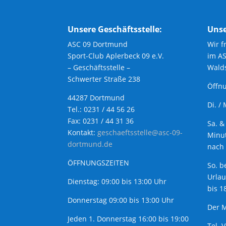
Unsere Geschäftsstelle:
Unse
ASC 09 Dortmund
Wir f
Sport-Club Aplerbeck 09 e.V.
im A
– Geschäftsstelle –
Walds
Schwerter Straße 238
Öffnu
44287 Dortmund
Di. /
Tel.: 0231 / 44 56 26
Fax: 0231 / 44 31 36
Sa. &
Kontakt:
geschaeftsstelle@asc-09-
Minut
dortmund.de
nach 
ÖFFNUNGSZEITEN
So. b
Urla
Dienstag: 09:00 bis 13:00 Uhr
bis 1
Donnerstag 09:00 bis 13:00 Uhr
Der M
Jeden 1. Donnerstag 16:00 bis 19:00
Tel. 