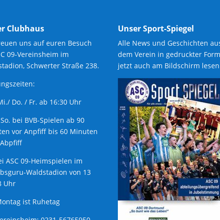
r Clubhaus
Unser Sport-Spiegel
reuen uns auf euren Besuch
Alle News und Geschichten au
SC 09-Vereinsheim im
dem Verein in gedruckter Form
tadion, Schwerter Straße 238.
jetzt auch am Bildschirm lesen
ngszeiten:
 Mi./ Do. / Fr. ab 16:30 Uhr
 So. bei BVB-Spielen ab 90
en vor Anpfiff bis 60 Minuten
Abpfiff
ei ASC 09-Heimspielen im
ubsguru-Waldstadion von 13
8 Uhr
ontag ist Ruhetag
Vereinsheim: 0231-56765950