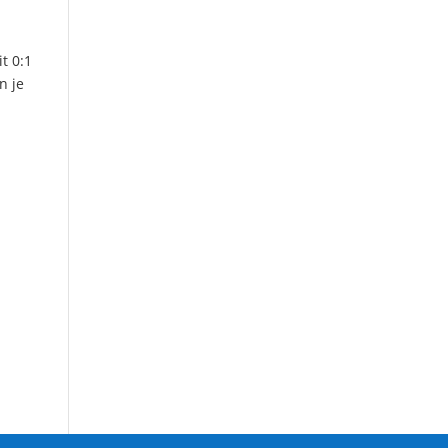
t 0:1
n je