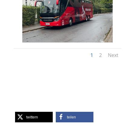
1
2
Next
twittern
teilen