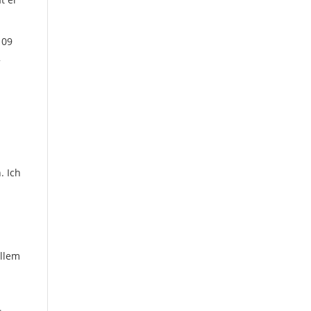
 09
2
m
. Ich
d
allem