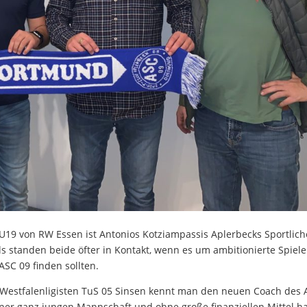
d U19 von RW Essen ist Antonios Kotziampassis Aplerbecks Sportlic
als standen beide öfter in Kontakt, wenn es um ambitionierte Spiele
ASC 09 finden sollten.
im Westfalenligisten TuS 05 Sinsen kennt man den neuen Coach des
ner ganz jungen Mannschaft und ohne große finanziellen Mittel ha