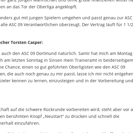
sen an das Tor der Oberliga angeklopft.
sonders gut mit jungen Spielern umgehen und passt genau zur ASC
alle ASC 09 Verantwortlichen überzeugt. Der Vertrag läuft für 1 1/
cher Torsten Casper:
e, auch den ASC 09 Dortmund natürlich. Samir hat mich am Montag
ich am letzten Sonntag in Sinsen mein Traineramt in beiderseitige
he Chance, einen so gut geführten Oberligisten wie den ASC 09
, die auch noch genau zu mir passt, lasse ich mir nicht entgehen
pieler kennen zu lernen, einzusteigen und in der Vorbereitung un
ft auf die schwere Rückrunde vorbereiten wird, steht aber vor 
 den berühmten Knopf „Neustart“ zu drücken und schnell die
erhalt einzufahren.