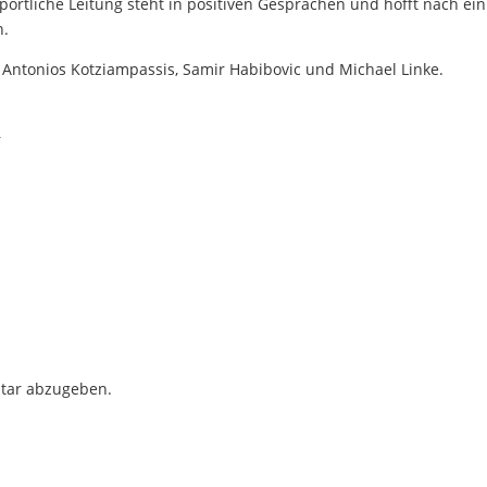
ortliche Leitung steht in positiven Gesprächen und hofft nach ei
n.
 Antonios Kotziampassis, Samir Habibovic und Michael Linke.
–
tar abzugeben.