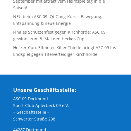
September mit attraktivem Heimspieltag in die
Saison!
NEU beim ASC 09: Qi-Gong-Kurs – Bewegung,
Entspannung & neue Energie
Finales Schützenfest gegen Kirchhörde: ASC 09
gewinnt zum 8. Mal den Hecker-Cup!
Hecker-Cup: Elfmeter-Killer Thiede bringt ASC 09 ins
Endspiel gegen Titelverteidiger Kirchhörde
Unsere Geschäftsstelle:
ASC 09 Dortmund
Sport-Club Aplerbeck 09 e.V.
– Geschäftsstelle –
Schwerter Straße 238
44287 Dortmund