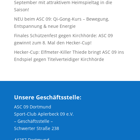
September mit attraktivem Heimspieltag in die
Saison!
NEU beim ASC 09: Qi-Gong-Kurs – Bewegung,
Entspannung & neue Energie
Finales Schützenfest gegen Kirchhörde: ASC 09
gewinnt zum 8. Mal den Hecker-Cup!
Hecker-Cup: Elfmeter-Killer Thiede bringt ASC 09 ins
Endspiel gegen Titelverteidiger Kirchhörde
Unsere Geschäftsstelle:
ASC 09 Dortmund
Sport-Club Aplerbeck 09 e.V.
– Geschäftsstelle –
Schwerter Straße 238
44287 Dortmund