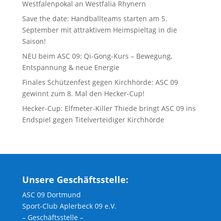
Westfalenpokal an Westfalia Rhynern
Save the date: Handballteams starten am 5.
September mit attraktivem Heimspieltag in die
Saison!
NEU beim ASC 09: Qi-Gong-Kurs – Bewegung,
Entspannung & neue Energie
Finales Schützenfest gegen Kirchhörde: ASC 09
gewinnt zum 8. Mal den Hecker-Cup!
Hecker-Cup: Elfmeter-Killer Thiede bringt ASC 09 ins
Endspiel gegen Titelverteidiger Kirchhörde
Unsere Geschäftsstelle:
ASC 09 Dortmund
Sport-Club Aplerbeck 09 e.V.
– Geschäftsstelle –