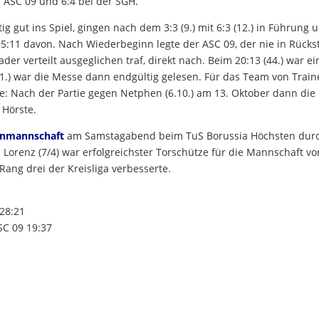
 ASC 09 und 6:4 bei der SGH.
g gut ins Spiel, gingen nach dem 3:3 (9.) mit 6:3 (12.) in Führung 
15:11 davon. Nach Wiederbeginn legte der ASC 09, der nie in Rück
der verteilt ausgeglichen traf, direkt nach. Beim 20:13 (44.) war ei
51.) war die Messe dann endgültig gelesen. Für das Team von Train
ge: Nach der Partie gegen Netphen (6.10.) am 13. Oktober dann die
 Hörste.
enmannschaft
am Samstagabend beim TuS Borussia Höchsten dur
 Lorenz (7/4) war erfolgreichster Torschütze für die Mannschaft vo
Rang drei der Kreisliga verbesserte.
:
 28:21
SC 09 19:37