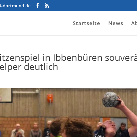
09-dortmund.de
Startseite
News
A
tzenspiel in Ibbenbüren souver
elper deutlich