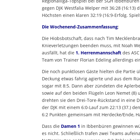
Regionalliga-Topspiel bei der SGH Ibbenbüren m
gegen DJK Westfalia Welper mit 36:28 (16:13) d
Höchsten einen klaren 32:19 (16:9-Erfolg. Spi
Die Wochenend-Zusammenfassung
:
Die Hiobsbotschaft, dass nach Tim Mecklenbr
Knieverletzungen beenden muss, mit Noah Wefi
ausfällt, hat die
1. Herrenmannschaft
des ASC
Team von Trainer Florian Edeling allerdings ei
Die noch punktlosen Gäste hielten die Partie ü
Deckung etwas fahrig agierte und aus dem Rü
sogar mit 8:5. Dann aber zündeten die Aplerbe
sowie auf den beiden Flügeln Leon Nemet (8) u
drehten sie den Drei-Tore-Rückstand in eine D
der DJK mit einem 6:0-Lauf zum 22:13 (37.) den
6:2 Punkten gemeinsam mit Herdecke/Ende, Hage
Dass die
Damen 1
in Ibbenbüren gewinnen wür
es nicht. Schließlich trafen zwei Teams aufei