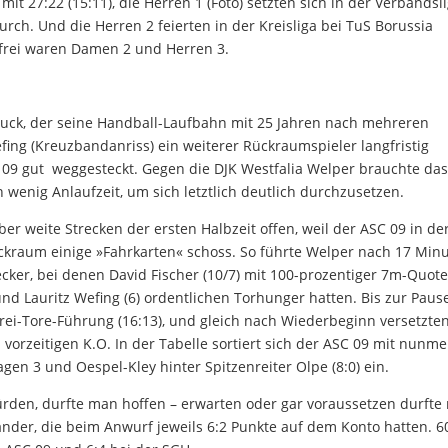
it 27:22 (15:11), die Herren 1 (Foto) setzten sich in der Verbandsl
urch. Und die Herren 2 feierten in der Kreisliga bei TuS Borussia
elfrei waren Damen 2 und Herren 3.
auck, der seine Handball-Laufbahn mit 25 Jahren nach mehreren
ng (Kreuzbandanriss) ein weiterer Rückraumspieler langfristig
 09 gut weggesteckt. Gegen die DJK Westfalia Welper brauchte da
n wenig Anlaufzeit, um sich letztlich deutlich durchzusetzen.
ber weite Strecken der ersten Halbzeit offen, weil der ASC 09 in de
ckraum einige »Fahrkarten« schoss. So führte Welper nach 17 Min
cker, bei denen David Fischer (10/7) mit 100-prozentiger 7m-Quot
nd Lauritz Wefing (6) ordentlichen Torhunger hatten. Bis zur Paus
rei-Tore-Führung (16:13), und gleich nach Wiederbeginn versetzten
 vorzeitigen K.O. In der Tabelle sortiert sich der ASC 09 mit nunm
n 3 und Oespel-Kley hinter Spitzenreiter Olpe (8:0) ein.
den, durfte man hoffen – erwarten oder gar voraussetzen durfte
nander, die beim Anwurf jeweils 6:2 Punkte auf dem Konto hatten. 6