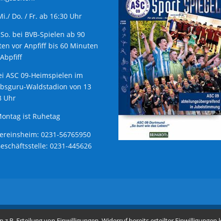
 Mi./ Do. / Fr. ab 16:30 Uhr
 So. bei BVB-Spielen ab 90
en vor Anpfiff bis 60 Minuten
Abpfiff
ei ASC 09-Heimspielen im
ubsguru-Waldstadion von 13
8 Uhr
ontag ist Ruhetag
Vereinsheim: 0231-56765950
Geschäftsstelle: 0231-445626
.B. Erteilung von Einwilligungen, Widerruf bereits erteilter Einwilligungen 