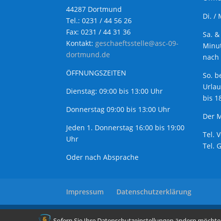
44287 Dortmund
Di. /
Tel.: 0231 / 44 56 26
Fax: 0231 / 44 31 36
Sa. &
Kontakt:
geschaeftsstelle@asc-09-
Minut
dortmund.de
nach 
ÖFFNUNGSZEITEN
So. b
Urla
Dienstag: 09:00 bis 13:00 Uhr
bis 1
Donnerstag 09:00 bis 13:00 Uhr
Der M
Jeden 1. Donnerstag 16:00 bis 19:00
Tel. 
Uhr
Tel. 
Oder nach Absprache
Impressum
Datenschutzerklärung
copyright: ASC 09 Aplerbeck - 2020
Sofern Sie Ihre Datenschutzeinstellungen ändern möchten z