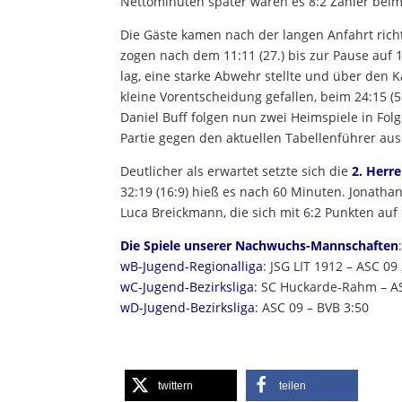
Nettominuten später waren es 8:2 Zähler beim
Die Gäste kamen nach der langen Anfahrt richti
zogen nach dem 11:11 (27.) bis zur Pause auf 
lag, eine starke Abwehr stellte und über den Ka
kleine Vorentscheidung gefallen, beim 24:15 (
Daniel Buff folgen nun zwei Heimspiele in Fol
Partie gegen den aktuellen Tabellenführer aus
Deutlicher als erwartet setzte sich die
2. Herr
32:19 (16:9) hieß es nach 60 Minuten. Jonathan
Luca Breickmann, die sich mit 6:2 Punkten auf 
Die Spiele unserer Nachwuchs-Mannschaften
wB-Jugend-Regionalliga
: JSG LIT 1912 – ASC 09
wC-Jugend-Bezirksliga
: SC Huckarde-Rahm – A
wD-Jugend-Bezirksliga
: ASC 09 – BVB 3:50
twittern
teilen