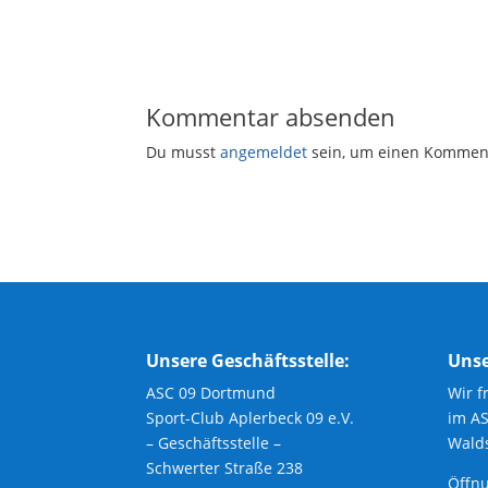
Kommentar absenden
Du musst
angemeldet
sein, um einen Kommen
Unsere Geschäftsstelle:
Unse
ASC 09 Dortmund
Wir f
Sport-Club Aplerbeck 09 e.V.
im A
– Geschäftsstelle –
Walds
Schwerter Straße 238
Öffnu