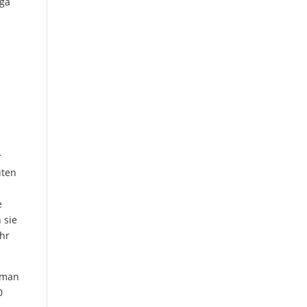
iga
s
r
uten
e
e
 sie
ehr
 man
0