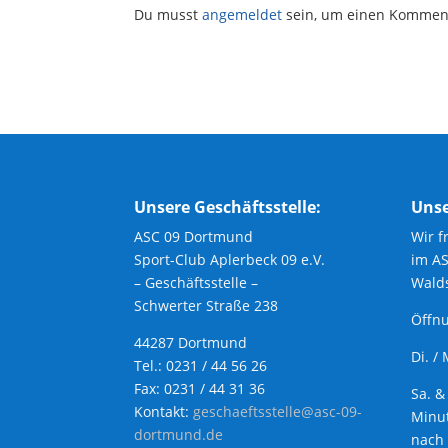
Du musst
angemeldet
sein, um einen Kommen
Unsere Geschäftsstelle:
Unse
ASC 09 Dortmund
Wir f
Sport-Club Aplerbeck 09 e.V.
im A
– Geschäftsstelle –
Walds
Schwerter Straße 238
Öffnu
44287 Dortmund
Di. /
Tel.: 0231 / 44 56 26
Fax: 0231 / 44 31 36
Sa. &
Kontakt:
geschaeftsstelle@asc-09-
Minut
dortmund.de
nach 