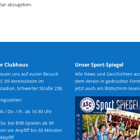
tar abzugeben.
r Clubhaus
Unser Sport-Spiegel
reuen uns auf euren Besuch
Alle News und Geschichten au
SC 09-Vereinsheim im
dem Verein in gedruckter Form
tadion, Schwerter Straße 238.
jetzt auch am Bildschirm lesen
ngszeiten:
 Mi./ Do. / Fr. ab 16:30 Uhr
 So. bei BVB-Spielen ab 90
en vor Anpfiff bis 60 Minuten
Abpfiff