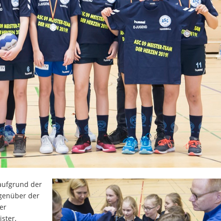
 aufgrund der
egenüber der
er
ster,