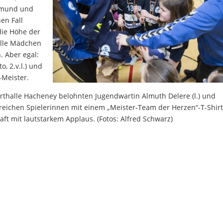
rtmund und
en Fall
die Höhe der
 alle Mädche
n
. Aber egal:
o, 2.v.l.) und
-Meister.
thalle Hacheney belohnten Jugendwartin Almuth Delere (l.) und
lgreichen Spielerinnen mit einem „Meister-Team der Herzen“-T-Shir
ft mit lautstarkem Applaus. (Fotos: Alfred Schwarz)