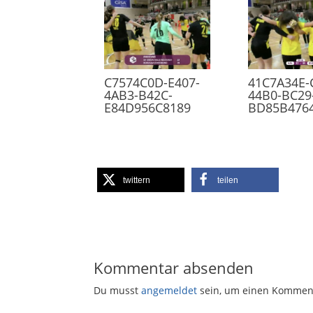
C7574C0D-E407-
41C7A34E-
4AB3-B42C-
44B0-BC29
E84D956C8189
BD85B476
twittern
teilen
Kommentar absenden
Du musst
angemeldet
sein, um einen Kommen