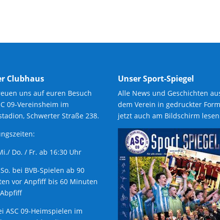
r Clubhaus
Unser Sport-Spiegel
reuen uns auf euren Besuch
Alle News und Geschichten au
SC 09-Vereinsheim im
dem Verein in gedruckter Form
tadion, Schwerter Straße 238.
jetzt auch am Bildschirm lesen
ngszeiten:
 Mi./ Do. / Fr. ab 16:30 Uhr
 So. bei BVB-Spielen ab 90
en vor Anpfiff bis 60 Minuten
Abpfiff
ei ASC 09-Heimspielen im