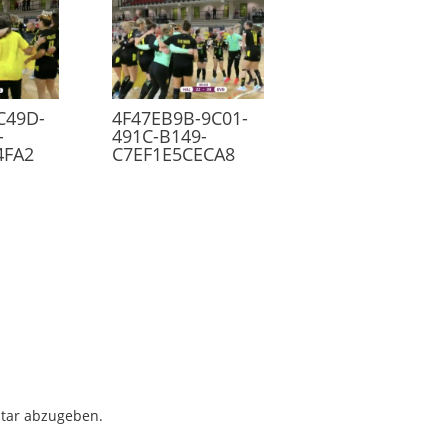
C49D-
4F47EB9B-9C01-
-
491C-B149-
4FA2
C7EF1E5CECA8
tar abzugeben.