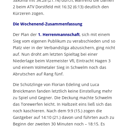
Saxonia mit 34:28 (21:14) durch, während die Damen
2 beim ATV Dorstfeld mit 16:32 (6:13) deutlich den
Kürzeren zogen.
Die Wochenend-Zusammenfassung
Der Plan der
1. Herrenmannschaft
, sich mit einem
Sieg vom eigenen Publikum zu verabschieden und so
Platz vier in der Verbandsliga abzusichern, ging nicht
auf. Nun droht am letzten Spieltag bei einer
Niederlage beim Vizemeister VfL Eintracht Hagen 3
und einem Volmetaler Sieg in Schwelm noch das
Abrutschen auf Rang fünf.
Die Schützlinge von Florian Edeling und Luca
Breickmann fanden letztlich keine Einstellung mehr
zu Spiel und Gegner. Die Deckung machte Schwelm
das Torewerfen leicht. In Halbzeit eins ließ sich das
noch kaschieren. Nach dem 9:9 (15.) zogen die
Gastgeber auf 14:10 (21.) davon und führten auch zu
Beginn der zweiten 30 Minuten noch – 18:15. Es