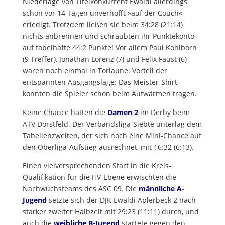
Niederlage von Titelkonkurrent Ewaldi allerdings
schon vor 14 Tagen unverhofft »auf der Couch«
erledigt. Trotzdem ließen sie beim 34:28 (21:14)
nichts anbrennen und schraubten ihr Punktekonto
auf fabelhafte 44:2 Punkte! Vor allem Paul Kohlborn
(9 Treffer), Jonathan Lorenz (7) und Felix Faust (6)
waren noch einmal in Torlaune. Vorteil der
entspannten Ausgangslage: Das Meister-Shirt
konnten die Spieler schon beim Aufwärmen tragen.
Keine Chance hatten die
Damen 2
im Derby beim
ATV Dorstfeld. Der Verbandsliga-Siebte unterlag dem
Tabellenzweiten, der sich noch eine Mini-Chance auf
den Oberliga-Aufstieg ausrechnet, mit 16:32 (6:13).
Einen vielversprechenden Start in die Kreis-
Qualifikation für die HV-Ebene erwischten die
Nachwuchsteams des ASC 09. Die
männliche A-
Jugend
setzte sich der DJK Ewaldi Aplerbeck 2 nach
starker zweiter Halbzeit mit 29:23 (11:11) durch, und
auch die
weibliche B-Jugend
startete gegen den