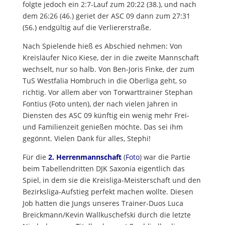
folgte jedoch ein 2:7-Lauf zum 20:22 (38.), und nach
dem 26:26 (46.) geriet der ASC 09 dann zum 27:31
(56.) endgültig auf die Verliererstraße.
Nach Spielende hieß es Abschied nehmen: Von
Kreisläufer Nico Kiese, der in die zweite Mannschaft
wechselt, nur so halb. Von Ben-Joris Finke, der zum
TuS Westfalia Hombruch in die Oberliga geht, so
richtig. Vor allem aber von Torwarttrainer Stephan
Fontius (Foto unten), der nach vielen Jahren in
Diensten des ASC 09 künftig ein wenig mehr Frei-
und Familienzeit genießen möchte. Das sei ihm
gegönnt. Vielen Dank für alles, Stephi!
Für die
2. Herrenmannschaft
(
Foto
) war die Partie
beim Tabellendritten DJK Saxonia eigentlich das
Spiel, in dem sie die Kreisliga-Meisterschaft und den
Bezirksliga-Aufstieg perfekt machen wollte. Diesen
Job hatten die Jungs unseres Trainer-Duos Luca
Breickmann/Kevin Wallkuschefski durch die letzte