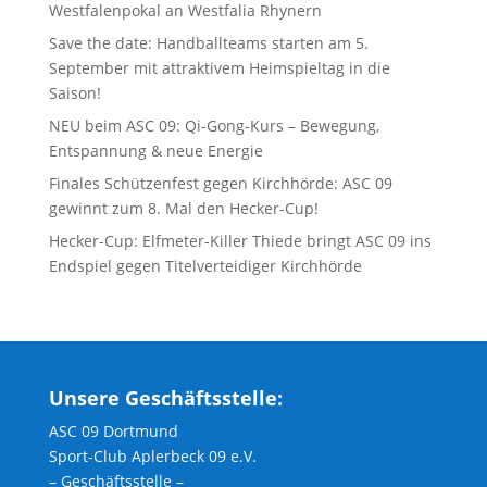
Westfalenpokal an Westfalia Rhynern
Save the date: Handballteams starten am 5.
September mit attraktivem Heimspieltag in die
Saison!
NEU beim ASC 09: Qi-Gong-Kurs – Bewegung,
Entspannung & neue Energie
Finales Schützenfest gegen Kirchhörde: ASC 09
gewinnt zum 8. Mal den Hecker-Cup!
Hecker-Cup: Elfmeter-Killer Thiede bringt ASC 09 ins
Endspiel gegen Titelverteidiger Kirchhörde
Unsere Geschäftsstelle:
ASC 09 Dortmund
Sport-Club Aplerbeck 09 e.V.
– Geschäftsstelle –