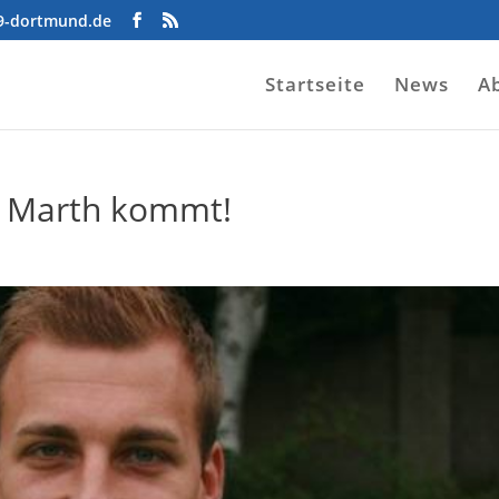
09-dortmund.de
Startseite
News
A
d Marth kommt!