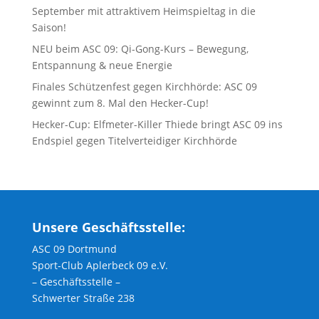
September mit attraktivem Heimspieltag in die
Saison!
NEU beim ASC 09: Qi-Gong-Kurs – Bewegung,
Entspannung & neue Energie
Finales Schützenfest gegen Kirchhörde: ASC 09
gewinnt zum 8. Mal den Hecker-Cup!
Hecker-Cup: Elfmeter-Killer Thiede bringt ASC 09 ins
Endspiel gegen Titelverteidiger Kirchhörde
Unsere Geschäftsstelle:
ASC 09 Dortmund
Sport-Club Aplerbeck 09 e.V.
– Geschäftsstelle –
Schwerter Straße 238