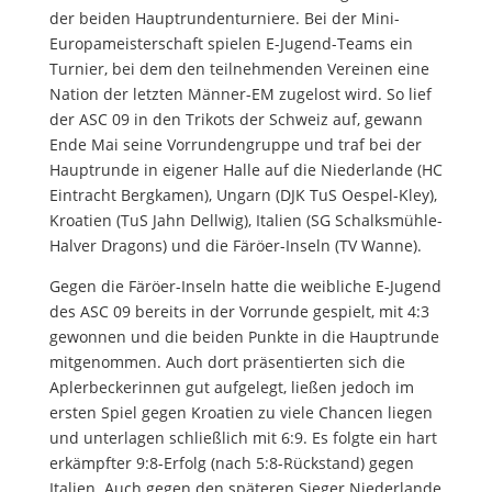
der beiden Hauptrundenturniere. Bei der Mini-
Europameisterschaft spielen E-Jugend-Teams ein
Turnier, bei dem den teilnehmenden Vereinen eine
Nation der letzten Männer-EM zugelost wird. So lief
der ASC 09 in den Trikots der Schweiz auf, gewann
Ende Mai seine Vorrundengruppe und traf bei der
Hauptrunde in eigener Halle auf die Niederlande (HC
Eintracht Bergkamen), Ungarn (DJK TuS Oespel-Kley),
Kroatien (TuS Jahn Dellwig), Italien (SG Schalksmühle-
Halver Dragons) und die Färöer-Inseln (TV Wanne).
Gegen die Färöer-Inseln hatte die weibliche E-Jugend
des ASC 09 bereits in der Vorrunde gespielt, mit 4:3
gewonnen und die beiden Punkte in die Hauptrunde
mitgenommen. Auch dort präsentierten sich die
Aplerbeckerinnen gut aufgelegt, ließen jedoch im
ersten Spiel gegen Kroatien zu viele Chancen liegen
und unterlagen schließlich mit 6:9. Es folgte ein hart
erkämpfter 9:8-Erfolg (nach 5:8-Rückstand) gegen
Italien. Auch gegen den späteren Sieger Niederlande