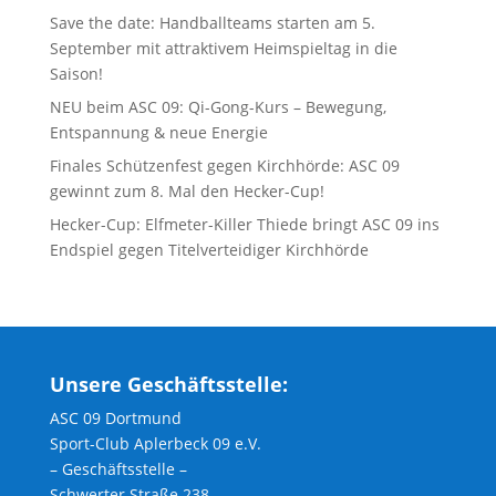
Save the date: Handballteams starten am 5.
September mit attraktivem Heimspieltag in die
Saison!
NEU beim ASC 09: Qi-Gong-Kurs – Bewegung,
Entspannung & neue Energie
Finales Schützenfest gegen Kirchhörde: ASC 09
gewinnt zum 8. Mal den Hecker-Cup!
Hecker-Cup: Elfmeter-Killer Thiede bringt ASC 09 ins
Endspiel gegen Titelverteidiger Kirchhörde
Unsere Geschäftsstelle:
ASC 09 Dortmund
Sport-Club Aplerbeck 09 e.V.
– Geschäftsstelle –
Schwerter Straße 238