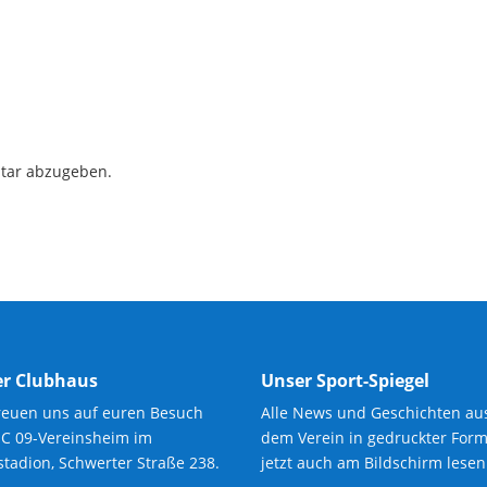
tar abzugeben.
r Clubhaus
Unser Sport-Spiegel
reuen uns auf euren Besuch
Alle News und Geschichten au
SC 09-Vereinsheim im
dem Verein in gedruckter Form
tadion, Schwerter Straße 238.
jetzt auch am Bildschirm lesen