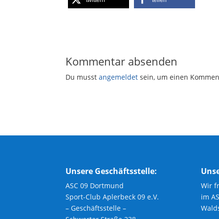
twittern
teilen
Kommentar absenden
Du musst
angemeldet
sein, um einen Kommen
Unsere Geschäftsstelle:
Unse
ASC 09 Dortmund
Wir f
Sport-Club Aplerbeck 09 e.V.
im A
– Geschäftsstelle –
Walds