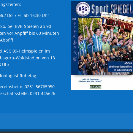
ngszeiten:
 Mi./ Do. / Fr. ab 16:30 Uhr
 So. bei BVB-Spielen ab 90
en vor Anpfiff bis 60 Minuten
Abpfiff
ei ASC 09-Heimspielen im
ubsguru-Waldstadion von 13
8 Uhr
ontag ist Ruhetag
Vereinsheim: 0231-56765950
Geschäftsstelle: 0231-445626