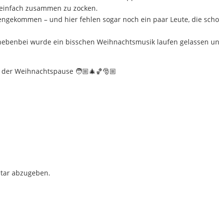
m einfach zusammen zu zocken.
engekommen – und hier fehlen sogar noch ein paar Leute, die sch
.
nebenbei wurde ein bisschen Weihnachtsmusik laufen gelassen u
 der Weihnachtspause 🧑🏼‍🎄🏀🎅🏼
tar abzugeben.