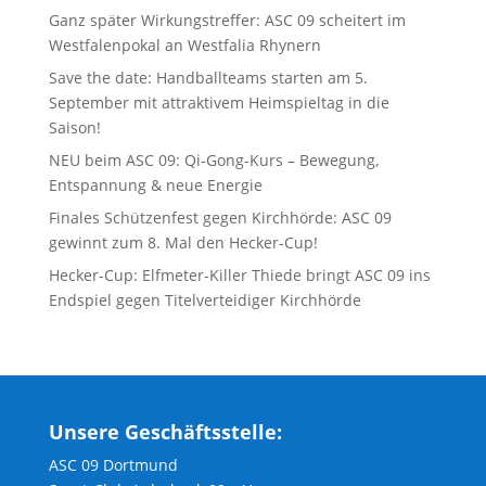
Ganz später Wirkungstreffer: ASC 09 scheitert im
Westfalenpokal an Westfalia Rhynern
Save the date: Handballteams starten am 5.
September mit attraktivem Heimspieltag in die
Saison!
NEU beim ASC 09: Qi-Gong-Kurs – Bewegung,
Entspannung & neue Energie
Finales Schützenfest gegen Kirchhörde: ASC 09
gewinnt zum 8. Mal den Hecker-Cup!
Hecker-Cup: Elfmeter-Killer Thiede bringt ASC 09 ins
Endspiel gegen Titelverteidiger Kirchhörde
Unsere Geschäftsstelle:
ASC 09 Dortmund