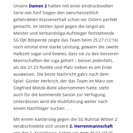
Unsere
Damen 2
hatten mit einer eindrucksvollen
Serie von fünf Siegen den zwischenzeitlich
gefährdeten Klassenerhalt schon vor Ostern perfekt
gemacht. Im letzten Spiel gegen die längst als
Meister und Verbandsliga-Aufsteiger feststehende
SG DJK Bösperde zeigte das Team beim 25:27 (12:16)
noch einmal eine starke Leistung, gewann die zweite
Halbzeit sogar und bewies, dass sie zu den besseren
Mannschaften der Liga gehört – besser jedenfalls,
als die 21:23 Punkte und Platz sieben es am Ende
ausweisen. Die beste Nachricht gab’s nach dem
Spiel: Günter Herbrich, der das Team im März von
Siegfried Motzki-Biele übernommen hatte, steht
auch für die kommende Saison zur Verfügung.
Unterdessen wird die Klubführung weiter nach
einem Nachfolger suchen . . .
Mit einem Kantersieg gegen die SG Ruhrtal Witten 2
verabschiedete sich unsere
2. Herrenmannschaft
von der 1. Kreisklasse. Schon vor dem 36:11 (15:3),