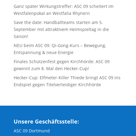
Ganz später Wirkungstreffer: ASC 09 scheitert im
Westfalenpokal an Westfalia Rhynern
Save the date: Handballteams starten am 5.
September mit attraktivem Heimspieltag in die
Saison!
NEU beim ASC 09: Qi-Gong-Kurs – Bewegung,
Entspannung & neue Energie
Finales Schützenfest gegen Kirchhörde: ASC 09
gewinnt zum 8. Mal den Hecker-Cup!
Hecker-Cup: Elfmeter-Killer Thiede bringt ASC 09 ins
Endspiel gegen Titelverteidiger Kirchhörde
Unsere Geschäftsstelle:
ASC 09 Dortmund