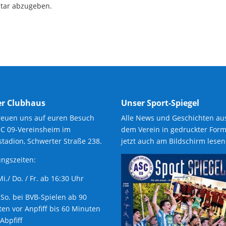
tar abzugeben.
r Clubhaus
Unser Sport-Spiegel
reuen uns auf euren Besuch
Alle News und Geschichten au
SC 09-Vereinsheim im
dem Verein in gedruckter Form
tadion, Schwerter Straße 238.
jetzt auch am Bildschirm lesen
ngszeiten:
 Mi./ Do. / Fr. ab 16:30 Uhr
 So. bei BVB-Spielen ab 90
en vor Anpfiff bis 60 Minuten
Abpfiff