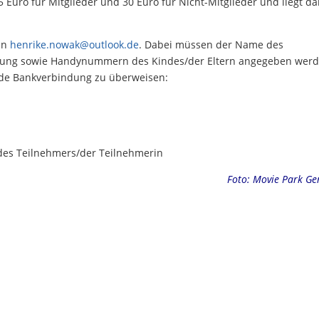
25 Euro für Mitglieder und 30 Euro für Nicht-Mitglieder und liegt d
 an
henrike.nowak@outlook.de
. Dabei müssen der Name des
eilung sowie Handynummern des Kindes/der Eltern angegeben werd
ende Bankverbindung zu überweisen:
es Teilnehmers/der Teilnehmerin
Foto: Movie Park G