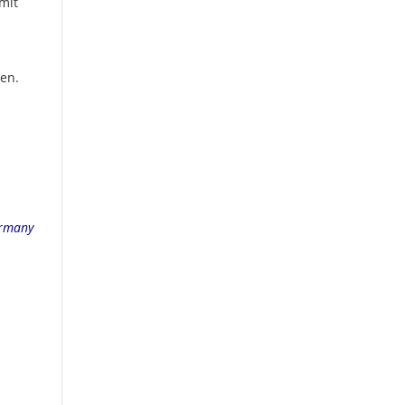
amit
en.
ermany