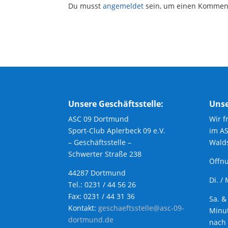
Du musst
angemeldet
sein, um einen Kommen
Unsere Geschäftsstelle:
Unse
ASC 09 Dortmund
Wir f
Sport-Club Aplerbeck 09 e.V.
im A
– Geschäftsstelle –
Walds
Schwerter Straße 238
Öffnu
44287 Dortmund
Di. /
Tel.: 0231 / 44 56 26
Fax: 0231 / 44 31 36
Sa. &
Kontakt:
geschaeftsstelle@asc-09-
Minut
dortmund.de
nach 