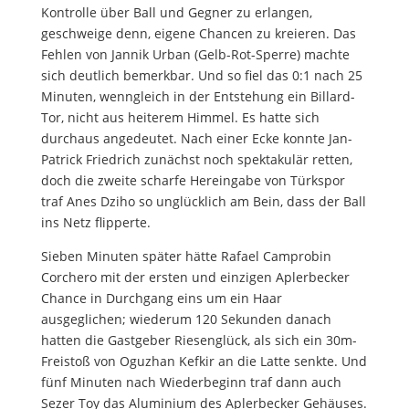
Kontrolle über Ball und Gegner zu erlangen,
geschweige denn, eigene Chancen zu kreieren. Das
Fehlen von Jannik Urban (Gelb-Rot-Sperre) machte
sich deutlich bemerkbar. Und so fiel das 0:1 nach 25
Minuten, wenngleich in der Entstehung ein Billard-
Tor, nicht aus heiterem Himmel. Es hatte sich
durchaus angedeutet. Nach einer Ecke konnte Jan-
Patrick Friedrich zunächst noch spektakulär retten,
doch die zweite scharfe Hereingabe von Türkspor
traf Anes Dziho so unglücklich am Bein, dass der Ball
ins Netz flipperte.
Sieben Minuten später hätte Rafael Camprobin
Corchero mit der ersten und einzigen Aplerbecker
Chance in Durchgang eins um ein Haar
ausgeglichen; wiederum 120 Sekunden danach
hatten die Gastgeber Riesenglück, als sich ein 30m-
Freistoß von Oguzhan Kefkir an die Latte senkte. Und
fünf Minuten nach Wiederbeginn traf dann auch
Sezer Toy das Aluminium des Aplerbecker Gehäuses.