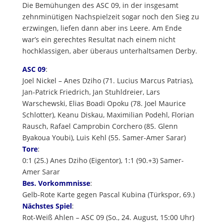
Die Bemühungen des ASC 09, in der insgesamt
zehnminütigen Nachspielzeit sogar noch den Sieg zu
erzwingen, liefen dann aber ins Leere. Am Ende
war’s ein gerechtes Resultat nach einem nicht
hochklassigen, aber überaus unterhaltsamen Derby.
ASC 09
:
Joel Nickel – Anes Dziho (71. Lucius Marcus Patrias),
Jan-Patrick Friedrich, Jan Stuhldreier, Lars
Warschewski, Elias Boadi Opoku (78. Joel Maurice
Schlotter), Keanu Diskau, Maximilian Podehl, Florian
Rausch, Rafael Camprobin Corchero (85. Glenn
Byakoua Youbi), Luis Kehl (55. Samer-Amer Sarar)
Tore
:
0:1 (25.) Anes Dziho (Eigentor), 1:1 (90.+3) Samer-
Amer Sarar
Bes. Vorkommnisse
:
Gelb-Rote Karte gegen Pascal Kubina (Türkspor, 69.)
Nächstes Spiel
:
Rot-Weiß Ahlen – ASC 09 (So., 24. August, 15:00 Uhr)