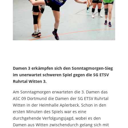
Damen 3
erkämpfen sich den
Sonntagmorgen-
Sieg
im unerwartet sch
weren
Spie
l
gegen die
SG ETSV
Ruhrtal
Witten 3.
Am Sonntag
morgen erwarteten
die 3. Damen das
ASC
09 Dortmund die Damen der
SG ETSV
Ruhrtal
Witten
in der Heimhalle
Aplerbeck
.
Schon in den
ersten Minuten
des Spiels
war es eine
durchgehende
Verfolgungsjagd,
wobei es den
Damen aus Witten zwischendurch gelang
sich mit