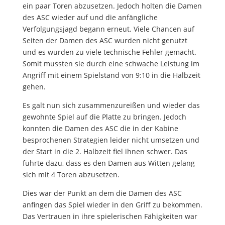
ein paar
Toren abzusetzen. Jedoch holten die Damen
des ASC
wieder
auf
und
die anfänglic
he
Verfolgungsjagd begann erneut
.
Viele
Chancen
auf
Seiten der Damen des ASC wurden
nicht genutzt
und es wurden zu viele technische Fehler gemacht.
Somit
mussten sie durch eine schwache
Leistung
im
Angriff
mit
einem Spielstand von 9:10 in die Halbzeit
gehen.
Es ga
lt nun sich zusammenzureißen
und wieder das
gewohnte Spiel auf die Platte zu bringen
.
Jedoch
konnten die Damen des ASC die in der Kabine
besprochenen Strategien
leider
n
icht ums
etzen
und
der
Start in die
2. Halbzeit
fiel ihnen
schwer. Das
führte dazu
, dass es den Damen aus
Witten
gelang
sich
mit 4 Toren ab
zusetzen.
Dies war der Punkt an dem
die
Damen
des
ASC
anfingen das Spiel wieder in den Griff zu bekommen.
Das Vertrauen in
ihre
spielerischen
Fähigkeiten
war