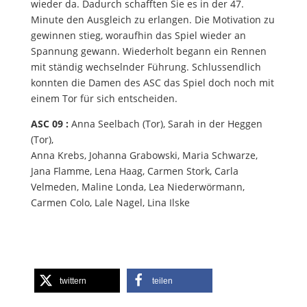
wieder da
. Dadurch
schafft
en S
ie
es in der 47.
Minute
den Ausgleich zu erlangen.
Die Motivation
zu
gewinnen
stieg
,
woraufhin das Spiel wieder
an
Spannung gewann
.
Wiederholt begann ein
Rennen
mit
ständig wechselnder Führung. S
chlussendlich
konnten die Damen des ASC
das Spiel
doch noch
mit
einem Tor für sich entscheiden.
ASC 09 :
Anna
Seelbach
(Tor),
Sarah i
n der
Heggen
(Tor),
Anna Krebs, Johanna Grabowski, Maria Schwarze,
Jan
a Flamme, Lena Haag
, Carmen Stork, Carla
Velmeden
,
Maline
Londa
, Lea
Niederwörmann
,
Carmen
Colo
, Lale Nagel
, Lina
Ilske
twittern
teilen