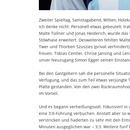
Zweiter Spieltag, Samstagabend, Witten, Holzk
Ich denke nicht. Personell etwas gebeutelt, tr
Malte Tüllner und Jonas Heiderich, wurde das 
Stöwhase erweitert. Desweiteren fehlten Malte D
Twer und Thorben Szuszies (privat verhindert)
freuen. Tobias Centler, Chrise Jansing und Le
unser Neuzugang Simon Egger seinen Einstan
Bei den Gastgebern sah die personelle Situatio
Verfügung, und das zum Teil etwas verjüngte T
Platte gestanden. Von den zwei Rückraumshoote
im Vorteil.
Und es begann verheißungsvoll. Fokussiert in
eine 3:0-Führung verbuchen. Anstatt aber so w
verstricken und haderten zu sehr mit den Ent
Minuten ausgeglichen war – 3:3. Weitere fünf