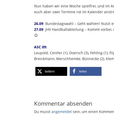
Nun haben wir eine Woche spielfrei, und im A
euch aber zwei Termine rot im Kalender anstr
26.09
: Bundestagswahl – Geht wählen! Nutzt eu
27.09
: JHV Handballabteilung – Kommt vorbei,
😉
ASC 09:
Leupold; Centler (1), Doersch (3), Fehling (1), Fl
Breickmann, Merschhemke, Bünnecke (2), Klem
twittern
teilen
Kommentar absenden
Du musst
angemeldet
sein, um einen Kommen