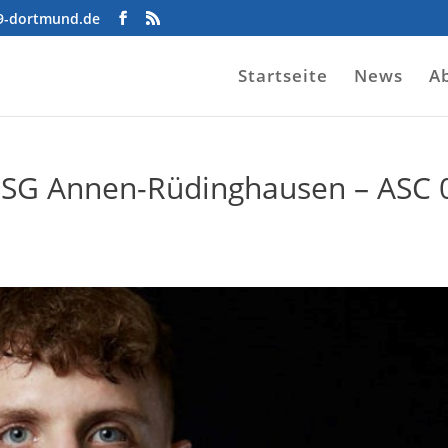
09-dortmund.de
Startseite
News
A
g: HSG Annen-Rüdinghausen – ASC 