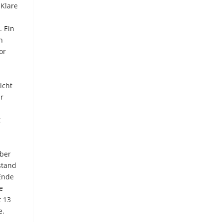
 Klare
. Ein
h
or
icht
ar
t
aber
stand
 Ende
e
t 13
e.