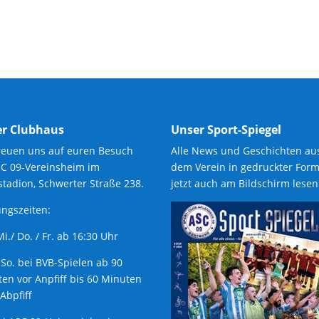
r Clubhaus
Unser Sport-Spiegel
reuen uns auf euren Besuch
Alle News und Geschichten au
SC 09-Vereinsheim im
dem Verein in gedruckter Form
tadion, Schwerter Straße 238.
jetzt auch am Bildschirm lesen
ngszeiten:
 Mi./ Do. / Fr. ab 16:30 Uhr
 So. bei BVB-Spielen ab 90
en vor Anpfiff bis 60 Minuten
Abpfiff