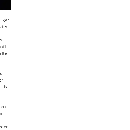
liga?
tzten
is
haft
rfte
zur
er
itiv
ten
en
eder