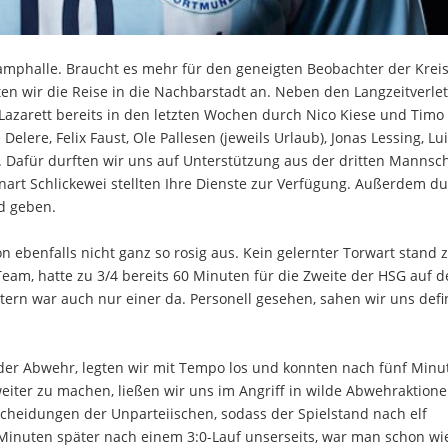
amphalle. Braucht es mehr für den geneigten Beobachter der Kreis
aten wir die Reise in die Nachbarstadt an. Neben den Langzeitverle
Lazarett bereits in den letzten Wochen durch Nico Kiese und Timo
elere, Felix Faust, Ole Pallesen (jeweils Urlaub), Jonas Lessing, Lu
. Dafür durften wir uns auf Unterstützung aus der dritten Mannsc
nnart Schlickewei stellten Ihre Dienste zur Verfügung. Außerdem du
d geben.
n ebenfalls nicht ganz so rosig aus. Kein gelernter Torwart stand 
eam, hatte zu 3/4 bereits 60 Minuten für die Zweite der HSG auf d
rn war auch nur einer da. Personell gesehen, sahen wir uns defin
 der Abwehr, legten wir mit Tempo los und konnten nach fünf Minu
eiter zu machen, ließen wir uns im Angriff in wilde Abwehraktion
scheidungen der Unparteiischen, sodass der Spielstand nach elf
 Minuten später nach einem 3:0-Lauf unserseits, war man schon wi