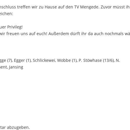
nschluss treffen wir zu Hause auf den TV Mengede. Zuvor müsst ih
eichen:
er Privileg!
 wir freuen uns auf euch! Außerdem dürft ihr da auch nochmals w
igge (7), Egger (1), Schlickewei, Wobbe (1), P. Stöwhase (13/6), N.
ent, Jansing
tar abzugeben.