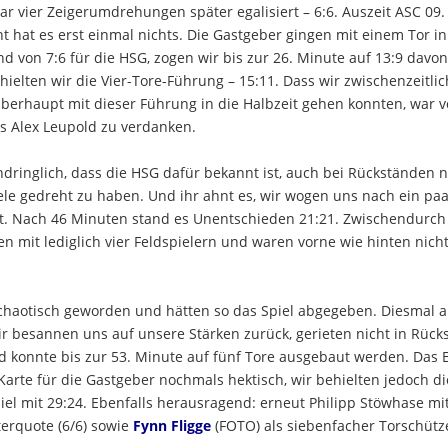
ar vier Zeigerumdrehungen später egalisiert – 6:6. Auszeit ASC 09.
 hat es erst einmal nichts. Die Gastgeber gingen mit einem Tor in
d von 7:6 für die HSG, zogen wir bis zur 26. Minute auf 13:9 davon
hielten wir die Vier-Tore-Führung – 15:11. Dass wir zwischenzeitlic
berhaupt mit dieser Führung in die Halbzeit gehen konnten, war v
rs Alex Leupold zu verdanken.
ndringlich, dass die HSG dafür bekannt ist, auch bei Rückständen n
ele gedreht zu haben. Und ihr ahnt es, wir wogen uns nach ein pa
it. Nach 46 Minuten stand es Unentschieden 21:21. Zwischendurch
n mit lediglich vier Feldspielern und waren vorne wie hinten nich
 chaotisch geworden und hätten so das Spiel abgegeben. Diesmal 
ir besannen uns auf unsere Stärken zurück, gerieten nicht in Rück
d konnte bis zur 53. Minute auf fünf Tore ausgebaut werden. Das
Karte für die Gastgeber nochmals hektisch, wir behielten jedoch di
l mit 29:24. Ebenfalls herausragend: erneut Philipp Stöwhase mi
erquote (6/6) sowie
Fynn Fligge
(FOTO) als siebenfacher Torschütz