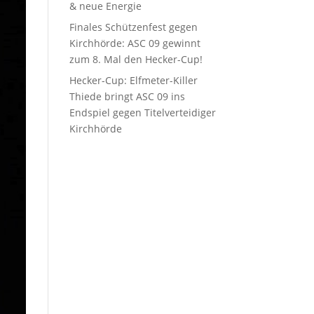
& neue Energie
Finales Schützenfest gegen
Kirchhörde: ASC 09 gewinnt
zum 8. Mal den Hecker-Cup!
Hecker-Cup: Elfmeter-Killer
Thiede bringt ASC 09 ins
Endspiel gegen Titelverteidiger
Kirchhörde