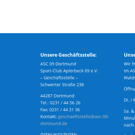
Unsere Geschäftsstelle:
Unse
ASC 09 Dortmund
Wir f
Sport-Club Aplerbeck 09 e.V.
im A
– Geschäftsstelle –
Walds
Schwerter Straße 238
Öffnu
44287 Dortmund
Di. /
Tel.: 0231 / 44 56 26
Fax: 0231 / 44 31 36
Sa. &
Kontakt:
geschaeftsstelle@asc-09-
Minut
dortmund.de
nach 
ÖFFNUNGSZEITEN