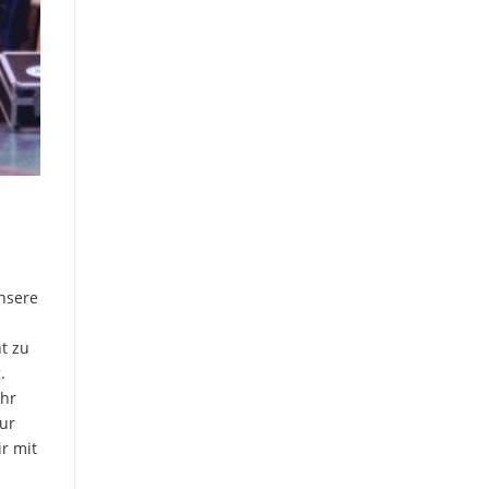
n
Unsere
t zu
.
ehr
zur
ir mit