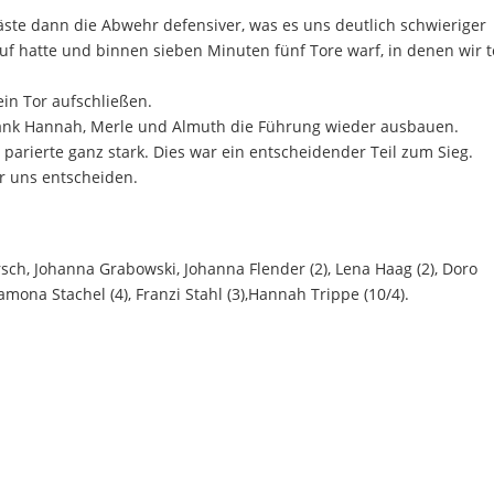
äste dann die Abwehr defensiver, was es uns deutlich schwieriger
f hatte und binnen sieben Minuten fünf Tore warf, in denen wir t
ein Tor aufschließen.
dank Hannah, Merle und Almuth die Führung wieder ausbauen.
arierte ganz stark. Dies war ein entscheidender Teil zum Sieg.
r uns entscheiden.
rsch, Johanna Grabowski, Johanna Flender (2), Lena Haag (2), Doro
amona Stachel (4), Franzi Stahl (3),Hannah Trippe (10/4).