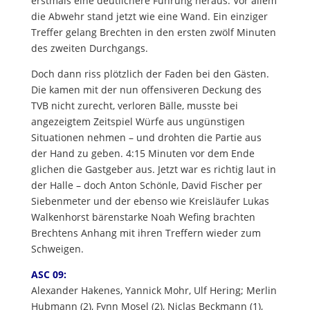
erstmals eine deutlichere Führung heraus. Vor allem
die Abwehr stand jetzt wie eine Wand. Ein einziger
Treffer gelang Brechten in den ersten zwölf Minuten
des zweiten Durchgangs.
Doch dann riss plötzlich der Faden bei den Gästen.
Die kamen mit der nun offensiveren Deckung des
TVB nicht zurecht, verloren Bälle, musste bei
angezeigtem Zeitspiel Würfe aus ungünstigen
Situationen nehmen – und drohten die Partie aus
der Hand zu geben. 4:15 Minuten vor dem Ende
glichen die Gastgeber aus. Jetzt war es richtig laut in
der Halle – doch Anton Schönle, David Fischer per
Siebenmeter und der ebenso wie Kreisläufer Lukas
Walkenhorst bärenstarke Noah Wefing brachten
Brechtens Anhang mit ihren Treffern wieder zum
Schweigen.
ASC 09:
Alexander Hakenes, Yannick Mohr, Ulf Hering; Merlin
Hubmann (2), Fynn Mosel (2), Niclas Beckmann (1),