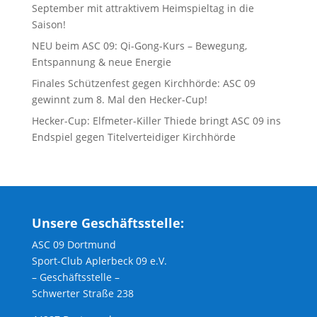
September mit attraktivem Heimspieltag in die
Saison!
NEU beim ASC 09: Qi-Gong-Kurs – Bewegung,
Entspannung & neue Energie
Finales Schützenfest gegen Kirchhörde: ASC 09
gewinnt zum 8. Mal den Hecker-Cup!
Hecker-Cup: Elfmeter-Killer Thiede bringt ASC 09 ins
Endspiel gegen Titelverteidiger Kirchhörde
Unsere Geschäftsstelle:
ASC 09 Dortmund
Sport-Club Aplerbeck 09 e.V.
– Geschäftsstelle –
Schwerter Straße 238