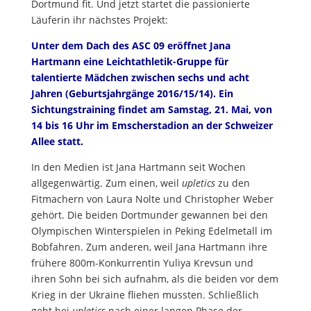
Dortmund fit. Und jetzt startet die passionierte
Läuferin ihr nächstes Projekt:
Unter dem Dach des ASC 09 eröffnet Jana
Hartmann eine Leichtathletik-Gruppe für
talentierte Mädchen zwischen sechs und acht
Jahren (Geburtsjahrgänge 2016/15/14).
Ein
Sichtungstraining findet am Samstag, 21. Mai, von
14 bis 16 Uhr im Emscherstadion an der Schweizer
Allee statt.
In den Medien ist Jana Hartmann seit Wochen
allgegenwärtig. Zum einen, weil
upletics
zu den
Fitmachern von Laura Nolte und Christopher Weber
gehört. Die beiden Dortmunder gewannen bei den
Olympischen Winterspielen in Peking Edelmetall im
Bobfahren. Zum anderen, weil Jana Hartmann ihre
frühere 800m-Konkurrentin Yuliya Krevsun und
ihren Sohn bei sich aufnahm, als die beiden vor dem
Krieg in der Ukraine fliehen mussten. Schließlich
geht bei
upletics
nach einer langen Phase der