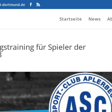
09-dortmund.de
Startseite
News
A
gstraining für Spieler der
8