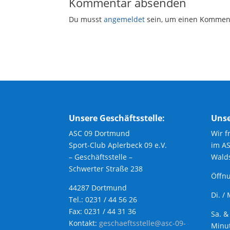
Kommentar absenden
Du musst
angemeldet
sein, um einen Kommen
Unsere Geschäftsstelle:
Unse
ASC 09 Dortmund
Wir f
Sport-Club Aplerbeck 09 e.V.
im A
– Geschäftsstelle –
Walds
Schwerter Straße 238
Öffnu
44287 Dortmund
Di. /
Tel.: 0231 / 44 56 26
Fax: 0231 / 44 31 36
Sa. &
Kontakt:
geschaeftsstelle@asc-09-
Minut