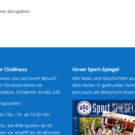
tar abzugeben.
r Clubhaus
Unser Sport-Spiegel
reuen uns auf euren Besuch
Alle News und Geschichten au
SC 09-Vereinsheim im
dem Verein in gedruckter Form
tadion, Schwerter Straße 238.
jetzt auch am Bildschirm lesen
ngszeiten:
 Mi./ Do. / Fr. ab 16:30 Uhr
 So. bei BVB-Spielen ab 90
en vor Anpfiff bis 60 Minuten