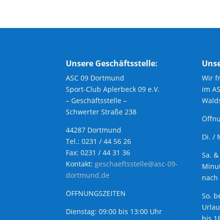
Unsere Geschäftsstelle:
Unse
ASC 09 Dortmund
Wir f
Sport-Club Aplerbeck 09 e.V.
im A
– Geschäftsstelle –
Walds
Schwerter Straße 238
Öffnu
44287 Dortmund
Di. /
Tel.: 0231 / 44 56 26
Fax: 0231 / 44 31 36
Sa. &
Kontakt:
geschaeftsstelle@asc-09-
Minut
dortmund.de
nach 
ÖFFNUNGSZEITEN
So. b
Urla
Dienstag: 09:00 bis 13:00 Uhr
bis 1