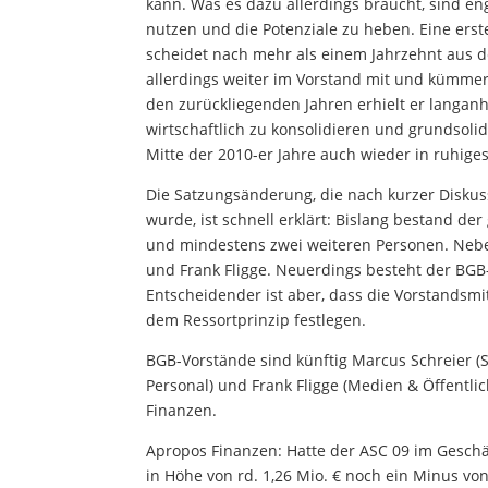
kann. Was es dazu allerdings braucht, sind eng
nutzen und die Potenziale zu heben. Eine erst
scheidet nach mehr als einem Jahrzehnt aus d
allerdings weiter im Vorstand mit und kümmer
den zurückliegenden Jahren erhielt er langanh
wirtschaftlich zu konsolidieren und grundsoli
Mitte der 2010-er Jahre auch wieder in ruhige
Die Satzungsänderung, die nach kurzer Disku
wurde, ist schnell erklärt: Bislang bestand 
und mindestens zwei weiteren Personen. Nebe
und Frank Fligge. Neuerdings besteht der BGB
Entscheidender ist aber, dass die Vorstandsmi
dem Ressortprinzip festlegen.
BGB-Vorstände sind künftig Marcus Schreier (S
Personal) und Frank Fligge (Medien & Öffentlic
Finanzen.
Apropos Finanzen: Hatte der ASC 09 im Geschä
in Höhe von rd. 1,26 Mio. € noch ein Minus von