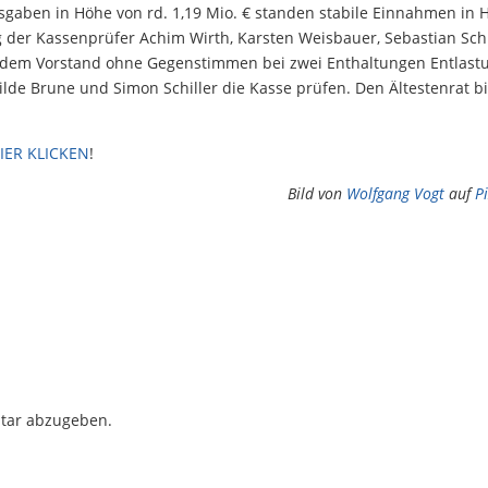
usgaben in Höhe von rd. 1,19 Mio. € standen stabile Einnahmen in 
g der Kassenprüfer Achim Wirth, Karsten Weisbauer, Sebastian Sc
g dem Vorstand ohne Gegenstimmen bei zwei Enthaltungen Entlast
de Brune und Simon Schiller die Kasse prüfen. Den Ältestenrat b
IER KLICKEN
!
Bild von
Wolfgang Vogt
auf
P
tar abzugeben.