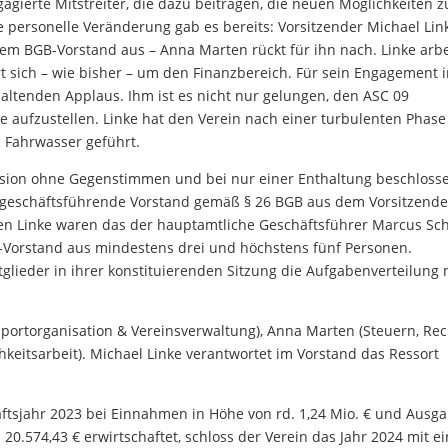
agierte Mitstreiter, die dazu beitragen, die neuen Möglichkeiten z
e personelle Veränderung gab es bereits: Vorsitzender Michael Lin
em BGB-Vorstand aus – Anna Marten rückt für ihn nach. Linke arbe
t sich – wie bisher – um den Finanzbereich. Für sein Engagement 
altenden Applaus. Ihm ist es nicht nur gelungen, den ASC 09
de aufzustellen. Linke hat den Verein nach einer turbulenten Phase
s Fahrwasser geführt.
ssion ohne Gegenstimmen und bei nur einer Enthaltung beschloss
der geschäftsführende Vorstand gemäß § 26 BGB aus dem Vorsitzend
n Linke waren das der hauptamtliche Geschäftsführer Marcus Sch
-Vorstand aus mindestens drei und höchstens fünf Personen.
tglieder in ihrer konstituierenden Sitzung die Aufgabenverteilung
portorganisation & Vereinsverwaltung), Anna Marten (Steuern, Rec
hkeitsarbeit). Michael Linke verantwortet im Vorstand das Ressort
ftsjahr 2023 bei Einnahmen in Höhe von rd. 1,24 Mio. € und Ausg
 20.574,43 € erwirtschaftet, schloss der Verein das Jahr 2024 mit 