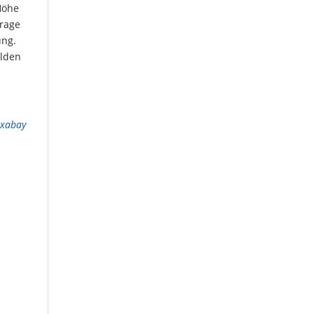
Höhe
hrage
ung.
ilden
ixabay