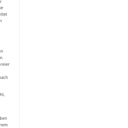
u
ke
itet
in
en
en
reier
 nach
ht,
aben
einem