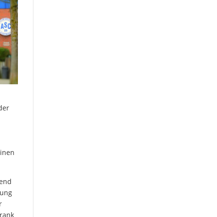
der
einen
rend
tung
r
Frank