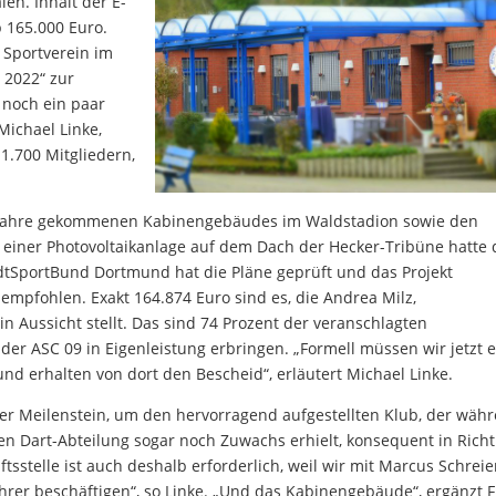
en. Inhalt der E-
 165.000 Euro.
 Sportverein im
 2022“ zur
 noch ein paar
Michael Linke,
1.700 Mitgliedern,
e Jahre gekommenen Kabinengebäudes im Waldstadion sowie den
 einer Photovoltaikanlage auf dem Dach der Hecker-Tribüne hatte 
tadtSportBund Dortmund hat die Pläne geprüft und das Projekt
empfohlen. Exakt 164.874 Euro sind es, die Andrea Milz,
in Aussicht stellt. Das sind 74 Prozent der veranschlagten
der ASC 09 in Eigenleistung erbringen. „Formell müssen wir jetzt 
 erhalten von dort den Bescheid“, erläutert Michael Linke.
rer Meilenstein, um den hervorragend aufgestellten Klub, der wäh
n Dart-Abteilung sogar noch Zuwachs erhielt, konsequent in Rich
sstelle ist auch deshalb erforderlich, weil wir mit Marcus Schreie
rer beschäftigen“, so Linke. „Und das Kabinengebäude“, ergänzt 