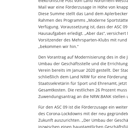
elektronische Post vom Land Nordrhein-Westfal
Mail war eine Förderzusage in Höhe von knapp
Diese Summe stellt das Land dem Aplerbecker
Rahmen des Programms „Moderne Sportstätte
Verfügung. Voraussetzung ist, dass der ASC 09
Hausaufgaben erledigt. „Aber das“, versichert 
Vorsitzender des Mehrsparten-Klubs mit rund 
„bekommen wir hin.“
Den Vorantrag auf Modernisierung des in di
Umbau der Geschäftsstelle und die Errichtung
Verein bereits im Januar 2020 gestellt. Der S
schließlich dem Land NRW für eine Förderung 
Staatssekretärin für Sport und Ehrenamt, jetzt 
Gesamtkosten. Die restlichen 26 Prozent muss 
Zuwendungsantrag an die NRW.BANK stellen und
Für den ASC 09 ist die Förderzusage ein weite
des Corona-Lockdowns mit der neu gegründete
Zukunft auszurichten. „Der Umbau der Geschäft
inzwischen einen hauptamtlichen Geschäftsfüh