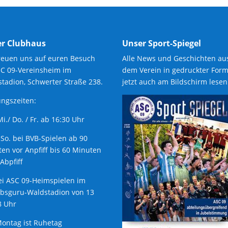
r Clubhaus
Unser Sport-Spiegel
reuen uns auf euren Besuch
Alle News und Geschichten au
SC 09-Vereinsheim im
dem Verein in gedruckter Form
tadion, Schwerter Straße 238.
jetzt auch am Bildschirm lesen
ngszeiten:
 Mi./ Do. / Fr. ab 16:30 Uhr
 So. bei BVB-Spielen ab 90
en vor Anpfiff bis 60 Minuten
Abpfiff
ei ASC 09-Heimspielen im
ubsguru-Waldstadion von 13
8 Uhr
ontag ist Ruhetag