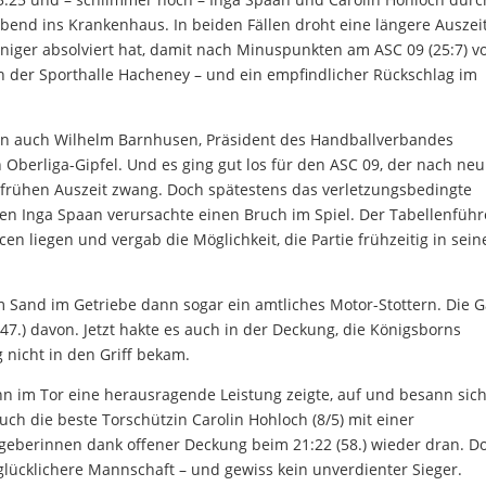
end ins Krankenhaus. In beiden Fällen droht eine längere Auszeit
weniger absolviert hat, damit nach Minuspunkten am ASC 09 (25:7) vo
in der Sporthalle Hacheney – und ein empfindlicher Rückschlag im
rn auch Wilhelm Barnhusen, Präsident des Handballverbandes
 Oberliga-Gipfel. Und es ging gut los für den ASC 09, der nach ne
r frühen Auszeit zwang. Doch spätestens das verletzungsbedingte
en Inga Spaan verursachte einen Bruch im Spiel. Der Tabellenführ
cen liegen und vergab die Möglichkeit, die Partie frühzeitig in sein
 Sand im Getriebe dann sogar ein amtliches Motor-Stottern. Die G
(47.) davon. Jetzt hakte es auch in der Deckung, die Königsborns
 nicht in den Griff bekam.
n im Tor eine herausragende Leistung zeigte, auf und besann sich
h die beste Torschützin Carolin Hohloch (8/5) mit einer
geberinnen dank offener Deckung beim 21:22 (58.) wieder dran. D
glücklichere Mannschaft – und gewiss kein unverdienter Sieger.