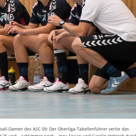
all-Damen des ASC 09: Der Oberliga-Tabellenführer verlor das
3:25 und – schlimmer noch – Inga Spaan und Carolin Hohloch durc