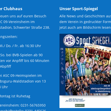
r Clubhaus
Unser Sport-Spiegel
reuen uns auf euren Besuch
Alle News und Geschichten au
SC 09-Vereinsheim im
dem Verein in gedruckter Form
tadion, Schwerter Straße 238.
jetzt auch am Bildschirm lesen
ngszeiten:
 Mi./ Do. / Fr. ab 16:30 Uhr
 So. bei BVB-Spielen ab 90
en vor Anpfiff bis 60 Minuten
Abpfiff
ei ASC 09-Heimspielen im
ubsguru-Waldstadion von 13
8 Uhr
ontag ist Ruhetag
Vereinsheim: 0231-56765950
Geschäftsstelle: 0231-445626