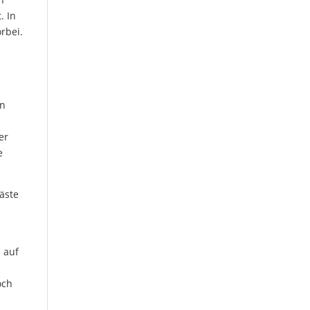
. In
rbei.
un
er
e
äste
 auf
och