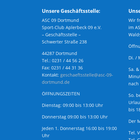
Unsere Geschäftsstelle:
Unse
ASC 09 Dortmund
Wir f
Sport-Club Aplerbeck 09 e.V.
im A
– Geschäftsstelle –
Walds
Schwerter Straße 238
Öffnu
44287 Dortmund
Di. /
Tel.: 0231 / 44 56 26
Fax: 0231 / 44 31 36
Sa. &
Kontakt:
geschaeftsstelle@asc-09-
Minut
dortmund.de
nach 
ÖFFNUNGSZEITEN
So. b
Urla
Dienstag: 09:00 bis 13:00 Uhr
bis 1
Donnerstag 09:00 bis 13:00 Uhr
Der M
Jeden 1. Donnerstag 16:00 bis 19:00
Tel. 
Uhr
Tel. 