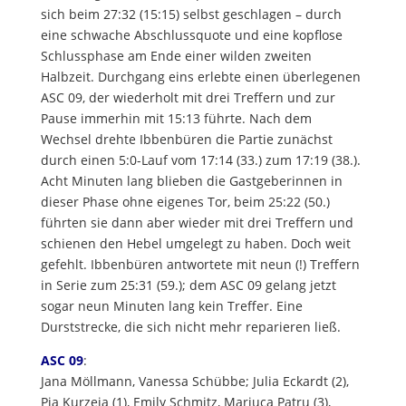
sich beim 27:32 (15:15) selbst geschlagen – durch
eine schwache Abschlussquote und eine kopflose
Schlussphase am Ende einer wilden zweiten
Halbzeit. Durchgang eins erlebte einen überlegenen
ASC 09, der wiederholt mit drei Treffern und zur
Pause immerhin mit 15:13 führte. Nach dem
Wechsel drehte Ibbenbüren die Partie zunächst
durch einen 5:0-Lauf vom 17:14 (33.) zum 17:19 (38.).
Acht Minuten lang blieben die Gastgeberinnen in
dieser Phase ohne eigenes Tor, beim 25:22 (50.)
führten sie dann aber wieder mit drei Treffern und
schienen den Hebel umgelegt zu haben. Doch weit
gefehlt. Ibbenbüren antwortete mit neun (!) Treffern
in Serie zum 25:31 (59.); dem ASC 09 gelang jetzt
sogar neun Minuten lang kein Treffer. Eine
Durststrecke, die sich nicht mehr reparieren ließ.
ASC 09
:
Jana Möllmann, Vanessa Schübbe; Julia Eckardt (2),
Pia Kurzeja (1), Emily Schmitz, Mariuca Patru (3),