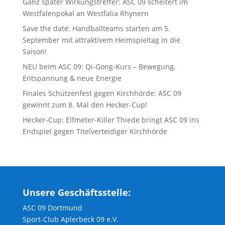
Ganz später Wirkungstreffer: ASC 09 scheitert im
Westfalenpokal an Westfalia Rhynern
Save the date: Handballteams starten am 5.
September mit attraktivem Heimspieltag in die
Saison!
NEU beim ASC 09: Qi-Gong-Kurs – Bewegung,
Entspannung & neue Energie
Finales Schützenfest gegen Kirchhörde: ASC 09
gewinnt zum 8. Mal den Hecker-Cup!
Hecker-Cup: Elfmeter-Killer Thiede bringt ASC 09 ins
Endspiel gegen Titelverteidiger Kirchhörde
Unsere Geschäftsstelle:
ASC 09 Dortmund
Sport-Club Aplerbeck 09 e.V.