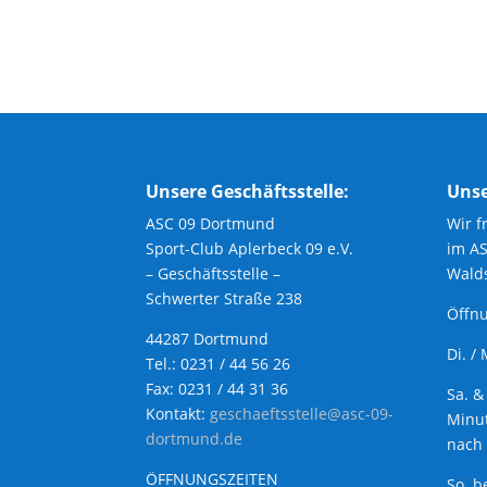
Unsere Geschäftsstelle:
Unse
ASC 09 Dortmund
Wir f
Sport-Club Aplerbeck 09 e.V.
im A
– Geschäftsstelle –
Walds
Schwerter Straße 238
Öffnu
44287 Dortmund
Di. /
Tel.: 0231 / 44 56 26
Fax: 0231 / 44 31 36
Sa. &
Kontakt:
geschaeftsstelle@asc-09-
Minut
dortmund.de
nach 
ÖFFNUNGSZEITEN
So. b