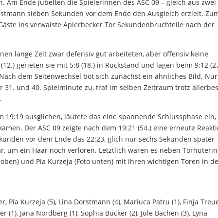
. Am Ende jubelten die Spielerinnen des ASC 09 – gleich aus zwei
rstmann sieben Sekunden vor dem Ende den Ausgleich erzielt. Zu
r Gäste ins verwaiste Aplerbecker Tor Sekundenbruchteile nach der
nnen lange Zeit zwar defensiv gut arbeiteten, aber offensiv keine
12.) gerieten sie mit 5:8 (18.) in Rückstand und lagen beim 9:12 (27
. Nach dem Seitenwechsel bot sich zunächst ein ähnliches Bild. Nur
 31. und 40. Spielminute zu, traf im selben Zeitraum trotz allerbe
.
m 19:19 ausglichen, läutete das eine spannende Schlussphase ein, 
 kamen. Der ASC 09 zeigte nach dem 19:21 (54.) eine erneute Reakti
 Sekunden vor dem Ende das 22:23, glich nur sechs Sekunden später
war, um ein Haar noch verloren. Letztlich waren es neben Torhüterin
oben) und Pia Kurzeja (Foto unten) mit ihren wichtigen Toren in d
r, Pia Kurzeja (5), Lina Dorstmann (4), Mariuca Patru (1), Finja Treue
(1), Jana Nordberg (1), Sophia Bücker (2), Jule Bachen (3), Lyna