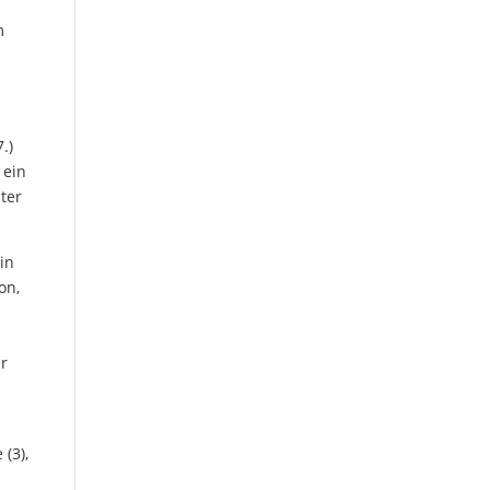
m
.)
 ein
ster
in
on,
er
 (3),