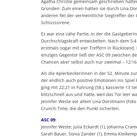
Agatha Christie gemeinsam geschrieben hatten
Gründen: Zum einen hatten sie durch Lina Do
anderen fiel der vermeintliche Siegtreffer de
Schlusssirene.
Es war eine zähe Partie, in der die Gastgeberi
Durchschlagskraft entwickelten. Nach dem 5:4 (
erstmals sogar mit vier Treffern in Rückstand
einziges Gegentor ließ der ASC 09 zwischen der
Chancen aber selbst auch nur zweimal – 12:16
Als die Aplerbeckerinnen in der 52. Minute zu
der endlich auch positive Emotionen ins Spiel
ging mit 22:21 in Führung (58.), kassierte 13
blitzschnell aus und hätte, weil das Tor leer 
Jennifer Weste vor allem Lina Dorstmann (Foto 
Crunch-Time, die den Punkt sicherten.
ASC 09
:
Jennifer Weste; Julia Eckardt (1), Johanna Crame
Sarah Bauer, Sonia Zander (1), Emma Kleikemper 