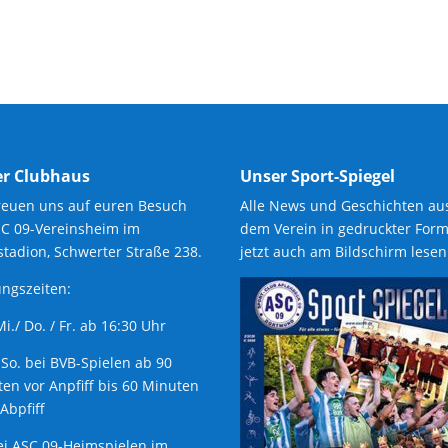
r Clubhaus
Unser Sport-Spiegel
reuen uns auf euren Besuch
Alle News und Geschichten au
SC 09-Vereinsheim im
dem Verein in gedruckter Form
tadion, Schwerter Straße 238.
jetzt auch am Bildschirm lesen
ngszeiten:
 Mi./ Do. / Fr. ab 16:30 Uhr
 So. bei BVB-Spielen ab 90
en vor Anpfiff bis 60 Minuten
Abpfiff
ei ASC 09-Heimspielen im