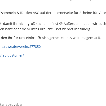
f sammeln & für den ASC auf der Internetseite für Scheine für Vere
nk, damit ihr nicht groß suchen müsst 😉 Außerdem haben wir euc
agen habt oder mehr Infos braucht. Dort werdet ihr fündig.
den ihr für uns einlöst 🥰 Also gerne teilen & weitersagen! 🙏🏼
ine.rewe.de/verein/277850
q/faq-customer/
tar abzugeben.