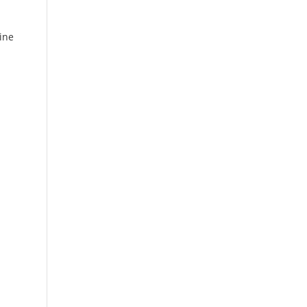
ine
h