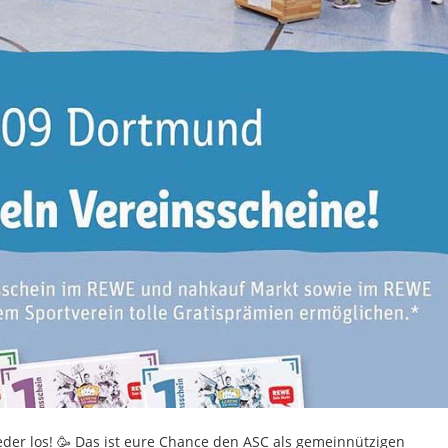
eder los! 🥳 Das ist eure Chance den ASC als gemeinnützigen