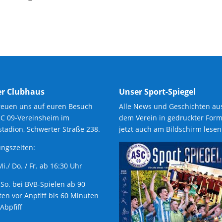
r Clubhaus
Unser Sport-Spiegel
reuen uns auf euren Besuch
Alle News und Geschichten au
SC 09-Vereinsheim im
dem Verein in gedruckter Form
tadion, Schwerter Straße 238.
jetzt auch am Bildschirm lesen
ngszeiten:
 Mi./ Do. / Fr. ab 16:30 Uhr
 So. bei BVB-Spielen ab 90
en vor Anpfiff bis 60 Minuten
Abpfiff