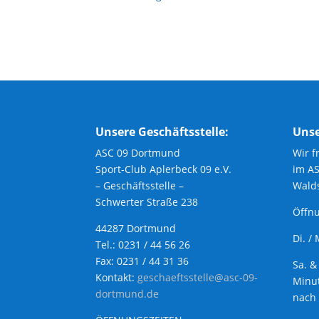
Unsere Geschäftsstelle:
Unse
ASC 09 Dortmund
Wir f
Sport-Club Aplerbeck 09 e.V.
im A
– Geschäftsstelle –
Walds
Schwerter Straße 238
Öffnu
44287 Dortmund
Di. /
Tel.: 0231 / 44 56 26
Fax: 0231 / 44 31 36
Sa. &
Kontakt:
geschaeftsstelle@asc-09-
Minut
dortmund.de
nach 