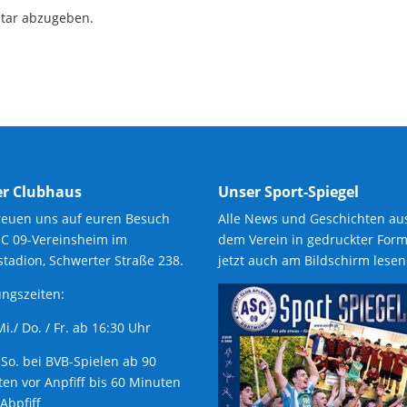
tar abzugeben.
r Clubhaus
Unser Sport-Spiegel
reuen uns auf euren Besuch
Alle News und Geschichten au
SC 09-Vereinsheim im
dem Verein in gedruckter Form
tadion, Schwerter Straße 238.
jetzt auch am Bildschirm lesen
ngszeiten:
 Mi./ Do. / Fr. ab 16:30 Uhr
 So. bei BVB-Spielen ab 90
en vor Anpfiff bis 60 Minuten
Abpfiff