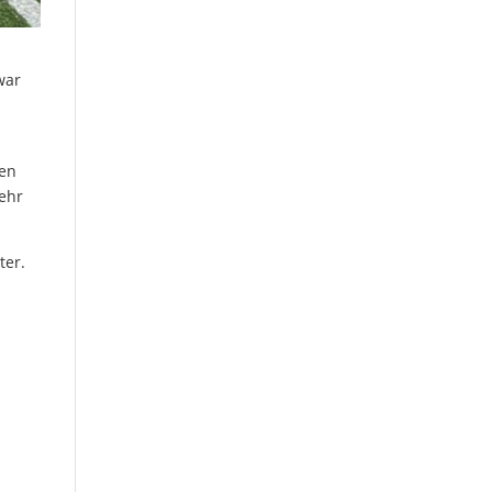
war
hen
ehr
ter.