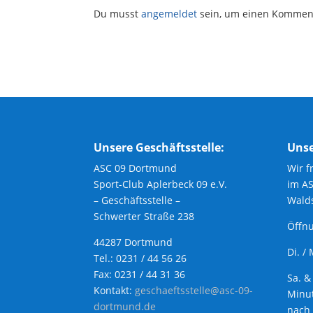
Du musst
angemeldet
sein, um einen Kommen
Unsere Geschäftsstelle:
Unse
ASC 09 Dortmund
Wir f
Sport-Club Aplerbeck 09 e.V.
im A
– Geschäftsstelle –
Walds
Schwerter Straße 238
Öffnu
44287 Dortmund
Di. /
Tel.: 0231 / 44 56 26
Fax: 0231 / 44 31 36
Sa. &
Kontakt:
geschaeftsstelle@asc-09-
Minut
dortmund.de
nach 