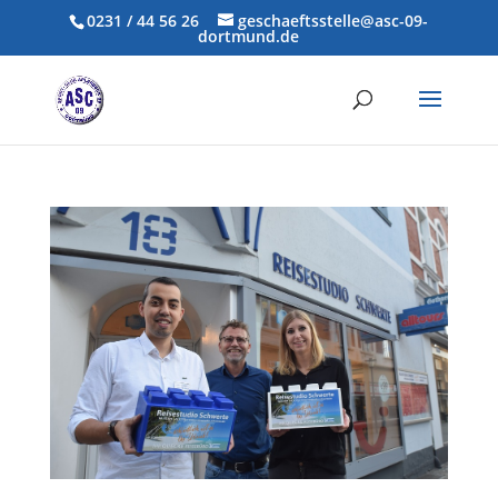
0231 / 44 56 26
geschaeftsstelle@asc-09-
dortmund.de