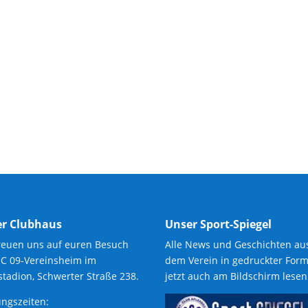
r Clubhaus
Unser Sport-Spiegel
reuen uns auf euren Besuch
Alle News und Geschichten au
SC 09-Vereinsheim im
dem Verein in gedruckter Form
tadion, Schwerter Straße 238.
jetzt auch am Bildschirm lesen
ngszeiten: