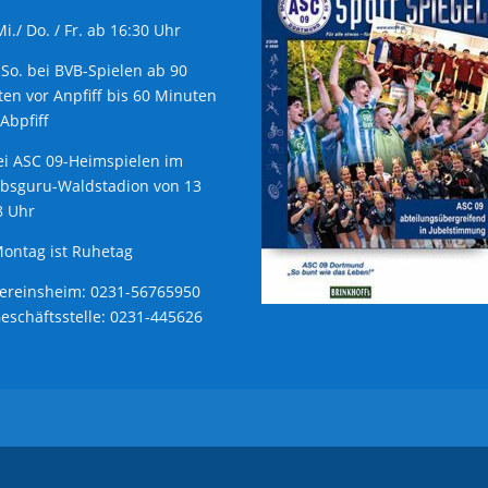
 Mi./ Do. / Fr. ab 16:30 Uhr
 So. bei BVB-Spielen ab 90
en vor Anpfiff bis 60 Minuten
Abpfiff
ei ASC 09-Heimspielen im
ubsguru-Waldstadion von 13
8 Uhr
ontag ist Ruhetag
Vereinsheim: 0231-56765950
Geschäftsstelle: 0231-445626