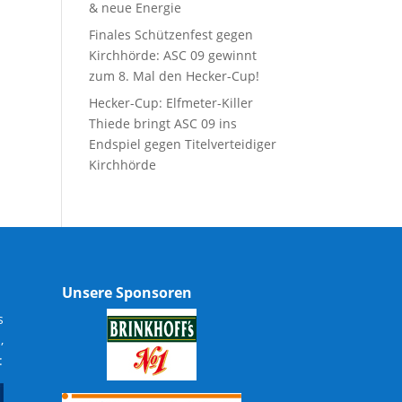
& neue Energie
Finales Schützenfest gegen
Kirchhörde: ASC 09 gewinnt
zum 8. Mal den Hecker-Cup!
Hecker-Cup: Elfmeter-Killer
Thiede bringt ASC 09 ins
Endspiel gegen Titelverteidiger
Kirchhörde
Unsere Sponsoren
s
,
: