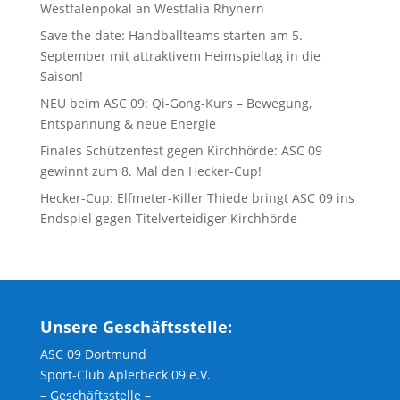
Westfalenpokal an Westfalia Rhynern
Save the date: Handballteams starten am 5.
September mit attraktivem Heimspieltag in die
Saison!
NEU beim ASC 09: Qi-Gong-Kurs – Bewegung,
Entspannung & neue Energie
Finales Schützenfest gegen Kirchhörde: ASC 09
gewinnt zum 8. Mal den Hecker-Cup!
Hecker-Cup: Elfmeter-Killer Thiede bringt ASC 09 ins
Endspiel gegen Titelverteidiger Kirchhörde
Unsere Geschäftsstelle:
ASC 09 Dortmund
Sport-Club Aplerbeck 09 e.V.
– Geschäftsstelle –