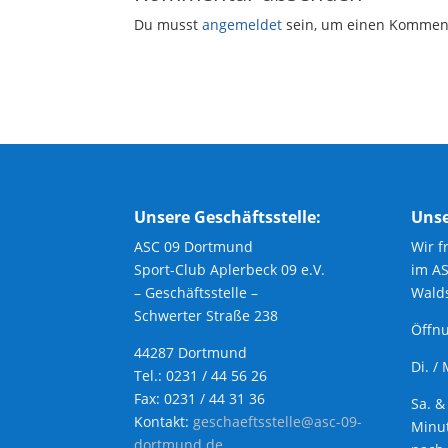
Du musst
angemeldet
sein, um einen Kommen
Unsere Geschäftsstelle:
Unse
ASC 09 Dortmund
Wir f
Sport-Club Aplerbeck 09 e.V.
im A
– Geschäftsstelle –
Walds
Schwerter Straße 238
Öffnu
44287 Dortmund
Di. /
Tel.: 0231 / 44 56 26
Fax: 0231 / 44 31 36
Sa. &
Kontakt:
geschaeftsstelle@asc-09-
Minut
dortmund.de