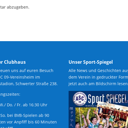
tar abzugeben.
r Clubhaus
Unser Sport-Spiegel
reuen uns auf euren Besuch
Alle News und Geschichten au
SC 09-Vereinsheim im
dem Verein in gedruckter Form
tadion, Schwerter Straße 238.
jetzt auch am Bildschirm lesen
ngszeiten:
 Mi./ Do. / Fr. ab 16:30 Uhr
 So. bei BVB-Spielen ab 90
en vor Anpfiff bis 60 Minuten