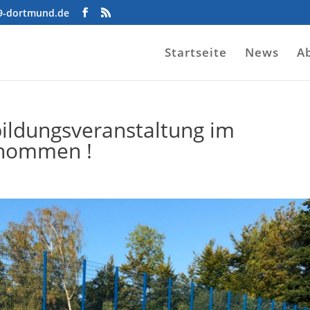
09-dortmund.de
Startseite
News
A
bildungsveranstaltung im
enommen !