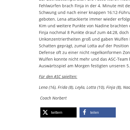
Fehlwürfen brach Finja in der 4. Minute mit 
Schwung und nach einer knappen 16:12-Führung
geboten. Lena attackierte immer wieder erfolg
Kim und weitere Punkte von Nadine brachten di
Finja nochmal 8 Punkte drauf zum 44:28, doch
Unkonzentriertheiten groß und gaben Wulfen R
Schatten geprägt, zumal Lotta auf der Positio
Defense oft zu einer nicht regelkonformen Zone
Wulfen konnte nicht mehr und das ASC-Team b
Auswärtsspiel am Morgen festigten unseren 5. T
Für den ASC spielten:
Lena (16), Frida (8), Leyla, Lotta (10), Finja (8), Nad
Coach Norbert
twittern
teilen