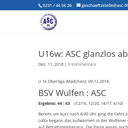
0231 / 44 56 26
geschaeftsstelle@asc-
U16w: ASC glanzlos ab
Dez. 11, 2018
|
0 Kommentare
U 16 Oberliga (Mädchen): 09.12.2018
BSV Wulfen : ASC
Ergebnis:
44 : 63
(12/16, 12/20, 14/17, 6/10)
Bereits um kurz nach 8:00 Uhr ging die Fahrt
Lotta begann das Aufwärmen in der Wulfener
auf Betriebstemperatur. Die Pässe waren noch