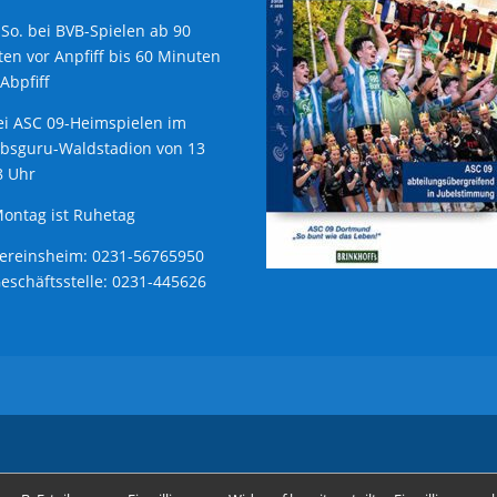
 So. bei BVB-Spielen ab 90
en vor Anpfiff bis 60 Minuten
Abpfiff
ei ASC 09-Heimspielen im
ubsguru-Waldstadion von 13
8 Uhr
ontag ist Ruhetag
Vereinsheim: 0231-56765950
Geschäftsstelle: 0231-445626