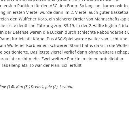
den ersten Punkten für den ASC den Bann. So langsam kamen wir in
 im ersten Viertel wurde dann im 2. Viertel auch guter Basketbal
reich den Wulfener Korb, ein sicherer Dreier von Mannschaftskapi
e erste deutliche Führung zum 33:19. In der 2.Hälfte legten Frid
 in der Defense waren die Lücken durch schlechte Reboundarbeit
aum für leichte Körbe. Das ASC-Spiel wurde weiter von Licht und
n am Wulfener Korb einem schweren Stand hatte, da sich die Wulfe
 positionierte. Das letzte Viertel verlief dann ohne weitere Höhep
rauchte nicht mehr. Zwei weitere Punkte in einem unbeliebten
abellenplatz, so war der Plan. Soll erfüllt.
ine (14), Kim (5,1Dreier), Jule (2), Levinia,