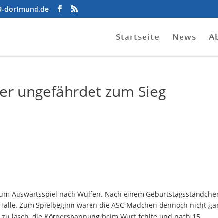
09-dortmund.de
Startseite
News
A
er ungefährdet zum Sieg
 zum Auswärtsspiel nach Wulfen. Nach einem Geburtstagsständche
 Halle. Zum Spielbeginn waren die ASC-Mädchen dennoch nicht ga
 zu lasch, die Körperspannung beim Wurf fehlte und nach 15