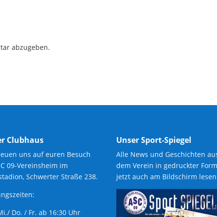
tar abzugeben.
r Clubhaus
Unser Sport-Spiegel
reuen uns auf euren Besuch
Alle News und Geschichten au
SC 09-Vereinsheim im
dem Verein in gedruckter Form
tadion, Schwerter Straße 238.
jetzt auch am Bildschirm lesen
ngszeiten:
 Mi./ Do. / Fr. ab 16:30 Uhr